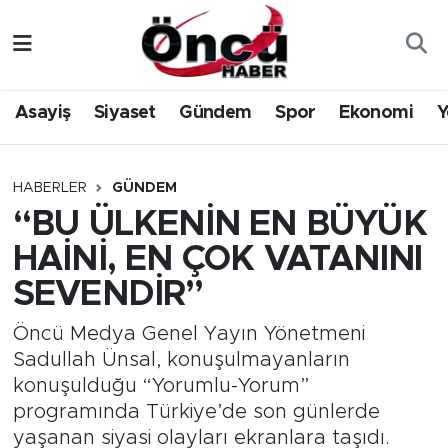
Asayiş
Düzce Nöbetçi Eczaneler
Asayiş
Siyaset
Gündem
Spor
Ekonomi
Y
Gündem
Düzce Hava Durumu
Sağlık & Çevre
Düzce Namaz Vakitleri
HABERLER
GÜNDEM
“BU ÜLKENİN EN BÜYÜK
Spor
Düzce Trafik Yoğunluk Haritası
HAİNİ, EN ÇOK VATANINI
Siyaset
Süper Lig Puan Durumu ve Fikstür
SEVENDİR”
Yerel Haber
Tüm Manşetler
Öncü Medya Genel Yayın Yönetmeni
Sadullah Ünsal, konuşulmayanların
Öncü Radyo Dinle
Son Dakika Haberleri
konuşulduğu “Yorumlu-Yorum”
programında Türkiye’de son günlerde
Öncü TV İzle
Haber Arşivi
yaşanan siyasi olayları ekranlara taşıdı.