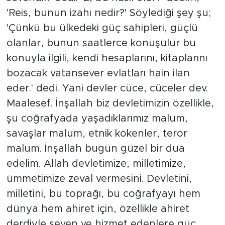
'Reis, bunun izahı nedir?' Söylediği şey şu;
'Çünkü bu ülkedeki güç sahipleri, güçlü
olanlar, bunun saatlerce konuşulur bu
konuyla ilgili, kendi hesaplarını, kitaplarını
bozacak vatansever evlatları hain ilan
eder.' dedi. Yani devler cüce, cüceler dev.
Maalesef. İnşallah biz devletimizin özellikle,
şu coğrafyada yaşadıklarımız malum,
savaşlar malum, etnik kökenler, terör
malum. İnşallah bugün güzel bir dua
edelim. Allah devletimize, milletimize,
ümmetimize zeval vermesini. Devletini,
milletini, bu toprağı, bu coğrafyayı hem
dünya hem ahiret için, özellikle ahiret
derdiyle seven ve hizmet edenlere güç,