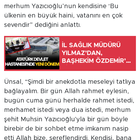
merhum Yazıcıoğlu’nun kendisine ‘Bu
ülkenin en büyük haini, vatanını en çok
sevendir” dediğini anlattı.
İL SAĞLIK MÜDÜRÜ
YILMAZ’DAN,
BAŞHEKİM ÖZDEMİR’E
ZİYARET
Ünsal, “Şimdi bir anekdotla meseleyi tatlıya
bağlayalım. Bir gün Allah rahmet eylesin,
bugün cuma günü herhalde rahmet istedi,
merhamet istedi veya dua istedi, merhum
şehit Muhsin Yazıcıoğlu'yla bir gün böyle
birebir de bir sohbet etme imkanım nasip
etti Allah bize, şereflendirdi. Kendisi, bana