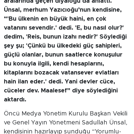
aralarında geçen diyaloğu da anlattı.
Ünsal, merhum Yazıcıoğu’nun kendisine,
“'Bu ülkenin en büyük haini, en çok
vatanını sevendir.' dedi. 'E, bu nasıl olur?'
dedim, 'Reis, bunun izahı nedir?' Söylediği
şey şu; 'Çünkü bu ülkedeki güç sahipleri,
güçlü olanlar, bunun saatlerce konuşulur
bu konuyla ilgili, kendi hesaplarını,
kitaplarını bozacak vatansever evlatları
hain ilan eder.' dedi. Yani devler cüce,
cüceler dev. Maalesef” diye söylediğini
aktardı.
Öncü Medya Yönetim Kurulu Başkan Vekili
ve Genel Yayın Yönetmeni Sadullah Ünsal,
kendisinin hazırlayıp sunduğu “Yorumlu-