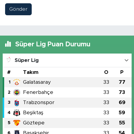
Gönder
Süper Lig Puan Durumu
Süper Lig
#
Takım
O
P
Galatasaray
33
77
1
Fenerbahçe
33
73
2
Trabzonspor
33
69
3
Beşiktaş
33
59
4
Göztepe
33
55
5
Başakşehir
33
54
6