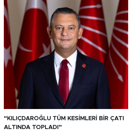
“KILIÇDAROĞLU TÜM KESİMLERİ BİR ÇATI
ALTINDA TOPLADI”