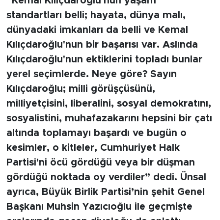
“Kemal Kılıçdaroğlu'nun yaşam
standartları belli; hayata, dünya malı,
dünyadaki imkanları da belli ve Kemal
Kılıçdaroğlu'nun bir başarısı var. Aslında
Kılıçdaroğlu'nun ektiklerini topladı bunlar
yerel seçimlerde. Neye göre? Sayın
Kılıçdaroğlu; milli görüşçüsünü,
milliyetçisini, liberalini, sosyal demokratını,
sosyalistini, muhafazakarını hepsini bir çatı
altında toplamayı başardı ve bugün o
kesimler, o kitleler, Cumhuriyet Halk
Partisi'ni öcü gördüğü veya bir düşman
gördüğü noktada oy verdiler” dedi. Ünsal
ayrıca, Büyük Birlik Partisi’nin şehit Genel
Başkanı Muhsin Yazıcıoğlu ile geçmişte