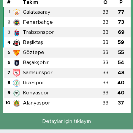
#
Takım
O
P
Galatasaray
33
77
1
Fenerbahçe
33
73
2
Trabzonspor
33
69
3
Beşiktaş
33
59
4
Göztepe
33
55
5
Başakşehir
33
54
6
Samsunspor
33
48
7
Rizespor
33
40
8
Konyaspor
33
40
9
Alanyaspor
33
37
10
Detaylar için tıklayın