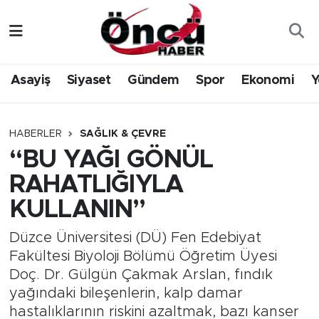
Asayiş
Düzce Nöbetçi Eczaneler
Asayiş
Siyaset
Gündem
Spor
Ekonomi
Y
Gündem
Düzce Hava Durumu
Sağlık & Çevre
Düzce Namaz Vakitleri
HABERLER
SAĞLIK & ÇEVRE
“BU YAĞI GÖNÜL
Spor
Düzce Trafik Yoğunluk Haritası
RAHATLIĞIYLA
Siyaset
Süper Lig Puan Durumu ve Fikstür
KULLANIN”
Yerel Haber
Tüm Manşetler
Düzce Üniversitesi (DÜ) Fen Edebiyat
Fakültesi Biyoloji Bölümü Öğretim Üyesi
Öncü Radyo Dinle
Son Dakika Haberleri
Doç. Dr. Gülgün Çakmak Arslan, fındık
yağındaki bileşenlerin, kalp damar
Öncü TV İzle
Haber Arşivi
hastalıklarının riskini azaltmak, bazı kanser