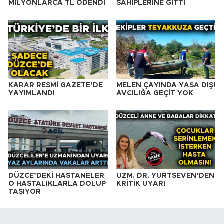
MİLYONLARCA TL ÖDENDİ
SAHİPLERİNE GİTTİ
KARAR RESMİ GAZETE’DE
MELEN ÇAYINDA YASA DIŞI
YAYIMLANDI
AVCILIĞA GEÇİT YOK
DÜZCE’DEKİ HASTANELER
UZM. DR. YURTSEVEN’DEN
O HASTALIKLARLA DOLUP
KRİTİK UYARI
TAŞIYOR