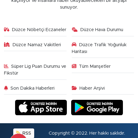
kaçınıyor ve insanlara haber okuyabilecekleri bir altyapı
sunuyor.
Düzce Nöbetçi Eczaneler
Düzce Hava Durumu
Düzce Namaz Vakitleri
Düzce Trafik Yoğunluk
Haritası
Süper Lig Puan Durumu ve
Tüm Manşetler
Fikstür
Son Dakika Haberleri
Haber Arşivi
RSS
Copyright © 2022. Her hakkı saklıdır.