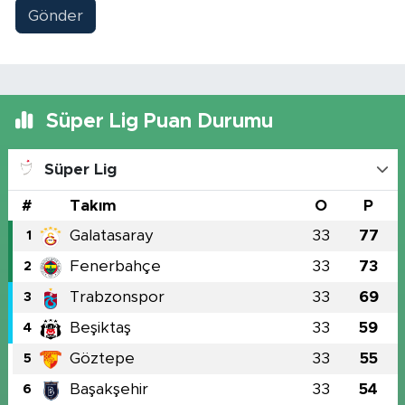
Gönder
Süper Lig Puan Durumu
Süper Lig
#
Takım
O
P
Galatasaray
33
77
1
Fenerbahçe
33
73
2
Trabzonspor
33
69
3
Beşiktaş
33
59
4
Göztepe
33
55
5
Başakşehir
33
54
6