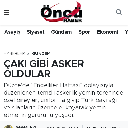
Asayiş
Düzce Nöbetçi Eczaneler
Asayiş
Siyaset
Gündem
Spor
Ekonomi
Y
Gündem
Düzce Hava Durumu
Sağlık & Çevre
Düzce Namaz Vakitleri
HABERLER
GÜNDEM
ÇAKI GİBİ ASKER
Spor
Düzce Trafik Yoğunluk Haritası
OLDULAR
Siyaset
Süper Lig Puan Durumu ve Fikstür
Düzce’de "Engelliler Haftası" dolayısıyla
düzenlenen temsili askerlik yemin töreninde
Yerel Haber
Tüm Manşetler
özel bireyler, üniforma giyip Türk bayrağı
ve silahların üzerine el koyarak yemin
Öncü Radyo Dinle
Son Dakika Haberleri
etmenin gururunu yaşadı.
Öncü TV İzle
Haber Arşivi
SAVAŞ ARI