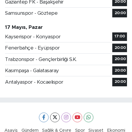
Gaziantep FK - Başakşehir
20:00
Samsunspor - Göztepe
20:00
17 Mayıs, Pazar
Kayserispor - Konyaspor
17:00
Fenerbahçe - Eyüpspor
20:00
Trabzonspor - Gençlerbirliği S.K.
20:00
Kasımpaşa - Galatasaray
20:00
Antalyaspor - Kocaelispor
20:00
Asayiş
Gündem
Sağlık & Çevre
Spor
Siyaset
Ekonomi