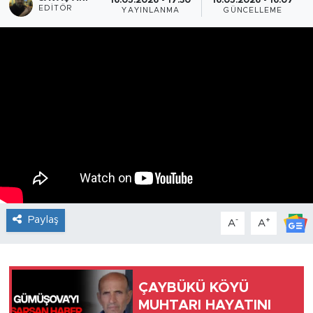
16.05.2026 - 17:30
16.05.2026 - 16:07
EDITÖR
YAYINLANMA
GÜNCELLEME
Paylaş
-
+
A
A
ÇAYBÜKÜ KÖYÜ
MUHTARI HAYATINI