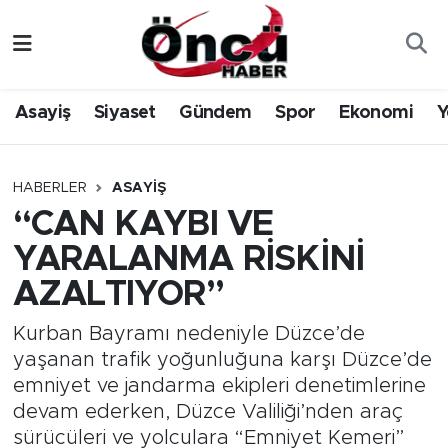
Asayiş
Düzce Nöbetçi Eczaneler
Asayiş
Siyaset
Gündem
Spor
Ekonomi
Y
Gündem
Düzce Hava Durumu
Sağlık & Çevre
Düzce Namaz Vakitleri
HABERLER
ASAYIŞ
“CAN KAYBI VE
Spor
Düzce Trafik Yoğunluk Haritası
YARALANMA RİSKİNİ
Siyaset
Süper Lig Puan Durumu ve Fikstür
AZALTIYOR”
Yerel Haber
Tüm Manşetler
Kurban Bayramı nedeniyle Düzce’de
yaşanan trafik yoğunluğuna karşı Düzce’de
Öncü Radyo Dinle
Son Dakika Haberleri
emniyet ve jandarma ekipleri denetimlerine
devam ederken, Düzce Valiliği’nden araç
Öncü TV İzle
Haber Arşivi
sürücüleri ve yolculara “Emniyet Kemeri”