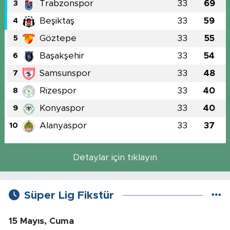
Trabzonspor
33
69
3
Beşiktaş
33
59
4
Göztepe
33
55
5
Başakşehir
33
54
6
Samsunspor
33
48
7
Rizespor
33
40
8
Konyaspor
33
40
9
Alanyaspor
33
37
10
Detaylar için tıklayın
Süper Lig Fikstür
15 Mayıs, Cuma