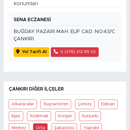
konumları
SENA ECZANESİ
BUĞDAY PAZARI MAH. ELİF CAD. NO:43/C
ÇANKIRI
Yol Tarifi Al
0 (376) 212 85 52
ÇANKIRI DIĞER İLÇELER
Atkaracalar
Bayramören
Çerkeş
Eldivan
Ilgaz
Kızılırmak
Korgun
Kurşunlu
Merkez
Orta
Şabanözü
Yapraklı