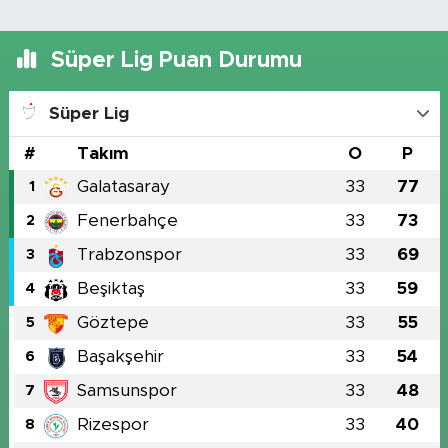
Süper Lig Puan Durumu
Süper Lig
#
Takım
O
P
Galatasaray
33
77
1
Fenerbahçe
33
73
2
Trabzonspor
33
69
3
Beşiktaş
33
59
4
Göztepe
33
55
5
Başakşehir
33
54
6
Samsunspor
33
48
7
Rizespor
33
40
8