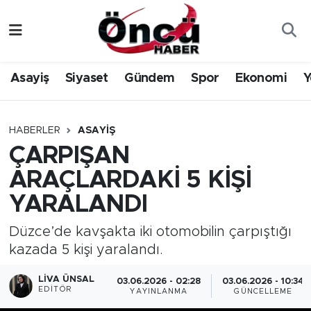
Asayiş
Düzce Nöbetçi Eczaneler
Asayiş
Siyaset
Gündem
Spor
Ekonomi
Y
Gündem
Düzce Hava Durumu
Sağlık & Çevre
Düzce Namaz Vakitleri
HABERLER
ASAYIŞ
ÇARPIŞAN
Spor
Düzce Trafik Yoğunluk Haritası
ARAÇLARDAKİ 5 KİŞİ
Siyaset
Süper Lig Puan Durumu ve Fikstür
YARALANDI
Yerel Haber
Tüm Manşetler
Düzce’de kavşakta iki otomobilin çarpıştığı
kazada 5 kişi yaralandı.
Öncü Radyo Dinle
Son Dakika Haberleri
LIVA ÜNSAL
03.06.2026 - 02:28
03.06.2026 - 10:34
EDITÖR
YAYINLANMA
GÜNCELLEME
Öncü TV İzle
Haber Arşivi