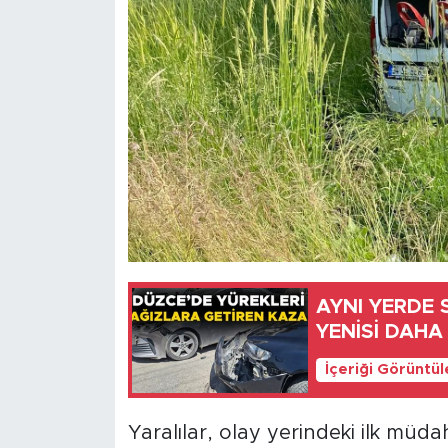
AYNI YERDE
YENİSİ DAHA
İçeriği Görüntü
Yaralılar, olay yerindeki ilk müd