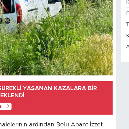
K
F
T
K
A
 SÜREKLİ YAŞANAN KAZALARA BİR
 EKLENDİ
le
ahalelerinin ardından Bolu Abant İzzet