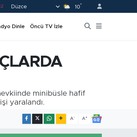
°
Düzce
10
02
19
dyo Dinle
Öncü TV İzle
18
19
0
AÇLARDA
vkiinde minibüsle hafif
şi yaralandı.
-
+
A
A