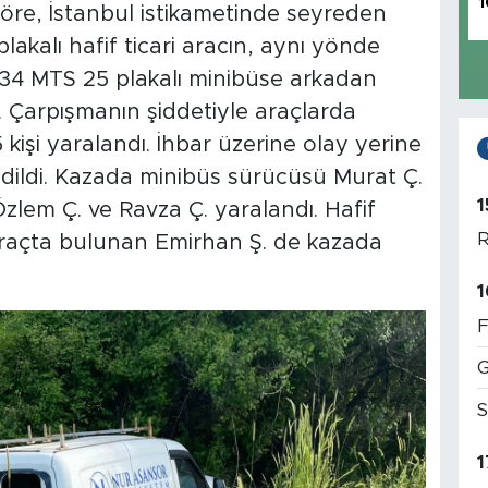
1
göre, İstanbul istikametinde seyreden
akalı hafif ticari aracın, aynı yönde
 34 MTS 25 plakalı minibüse arkadan
Çarpışmanın şiddetiyle araçlarda
işi yaralandı. İhbar üzerine olay yerine
edildi. Kazada minibüs sürücüsü Murat Ç.
1
zlem Ç. ve Ravza Ç. yaralandı. Hafif
R
 araçta bulunan Emirhan Ş. de kazada
1
F
G
S
1