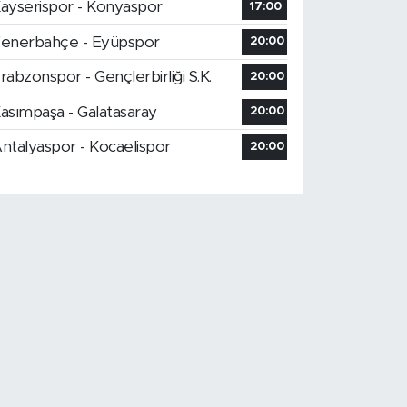
ayserispor - Konyaspor
17:00
enerbahçe - Eyüpspor
20:00
rabzonspor - Gençlerbirliği S.K.
20:00
asımpaşa - Galatasaray
20:00
ntalyaspor - Kocaelispor
20:00