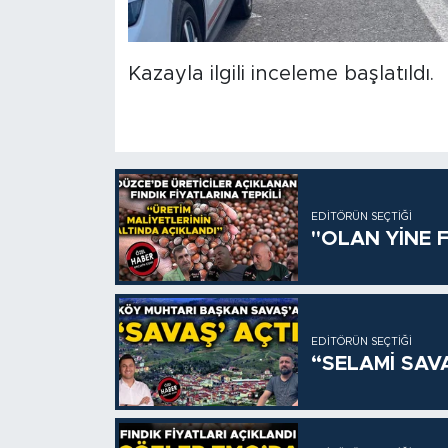
Kazayla ilgili inceleme başlatıldı.
EDITÖRÜN SEÇTIĞI
"OLAN YİNE F
EDITÖRÜN SEÇTIĞI
“SELAMİ SAV