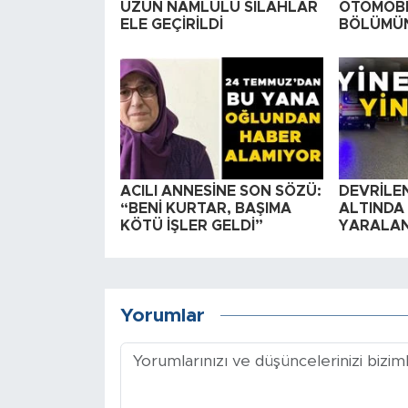
UZUN NAMLULU SİLAHLAR
OTOMOBİ
ELE GEÇİRİLDİ
BÖLÜMÜN
ACILI ANNESİNE SON SÖZÜ:
DEVRİLEN
“BENİ KURTAR, BAŞIMA
ALTINDA
KÖTÜ İŞLER GELDİ”
YARALAN
Yorumlar