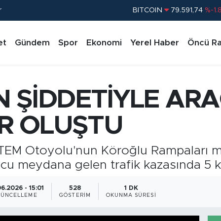
r
DOLAR
45,43620
%0.
EURO
53,38690
%0.
et
Gündem
Spor
Ekonomi
Yerel Haber
Öncü Ra
STERLİN
61,60380
%0.
G.ALTIN
6862,09000
%0.
BİST100
14.598,00
%
N ŞİDDETİYLE AR
R OLUŞTU
 TEM Otoyolu'nun Köroğlu Rampaları me
ucu meydana gelen trafik kazasında 5 ki
06.2026 - 15:01
528
1 DK
GÜNCELLEME
GÖSTERIM
OKUNMA SÜRESI