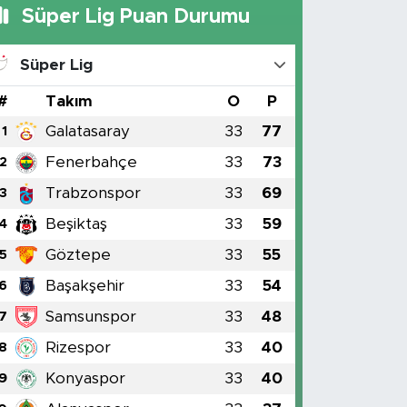
Süper Lig Puan Durumu
Süper Lig
#
Takım
O
P
Galatasaray
33
77
1
Fenerbahçe
33
73
2
Trabzonspor
33
69
3
Beşiktaş
33
59
4
Göztepe
33
55
5
Başakşehir
33
54
6
Samsunspor
33
48
7
Rizespor
33
40
8
Konyaspor
33
40
9