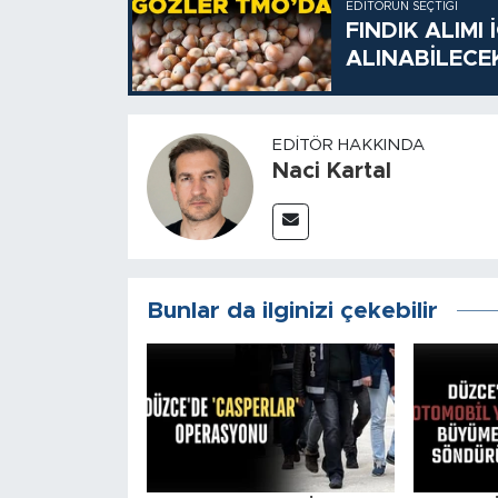
EDITÖRÜN SEÇTIĞI
FINDIK ALIMI
ALINABİLECE
EDITÖR HAKKINDA
Naci Kartal
Bunlar da ilginizi çekebilir