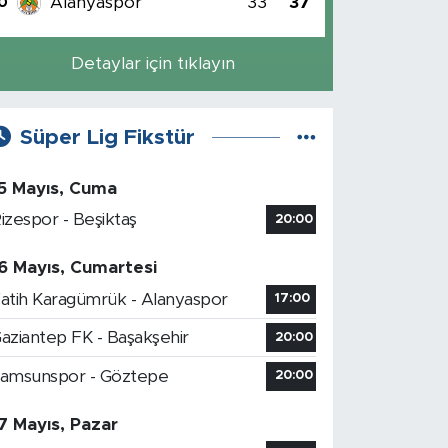
Alanyaspor
33
37
0
Detaylar için tıklayın
Süper Lig Fikstür
5 Mayıs, Cuma
izespor - Beşiktaş
20:00
6 Mayıs, Cumartesi
atih Karagümrük - Alanyaspor
17:00
aziantep FK - Başakşehir
20:00
amsunspor - Göztepe
20:00
7 Mayıs, Pazar