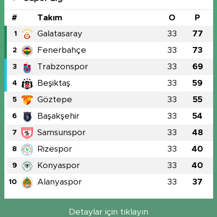
#
Takım
O
P
Galatasaray
33
77
1
Fenerbahçe
33
73
2
Trabzonspor
33
69
3
Beşiktaş
33
59
4
Göztepe
33
55
5
Başakşehir
33
54
6
Samsunspor
33
48
7
Rizespor
33
40
8
Konyaspor
33
40
9
Alanyaspor
33
37
10
Detaylar için tıklayın