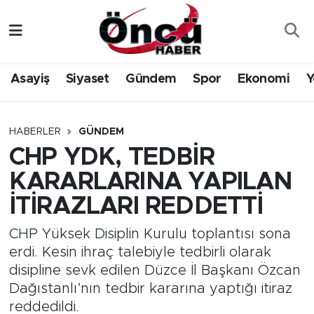
Asayiş
Düzce Nöbetçi Eczaneler
Asayiş
Siyaset
Gündem
Spor
Ekonomi
Y
Gündem
Düzce Hava Durumu
Sağlık & Çevre
Düzce Namaz Vakitleri
HABERLER
GÜNDEM
CHP YDK, TEDBİR
Spor
Düzce Trafik Yoğunluk Haritası
KARARLARINA YAPILAN
Siyaset
Süper Lig Puan Durumu ve Fikstür
İTİRAZLARI REDDETTİ
Yerel Haber
Tüm Manşetler
CHP Yüksek Disiplin Kurulu toplantısı sona
erdi. Kesin ihraç talebiyle tedbirli olarak
Öncü Radyo Dinle
Son Dakika Haberleri
disipline sevk edilen Düzce İl Başkanı Özcan
Dağıstanlı’nın tedbir kararına yaptığı itiraz
Öncü TV İzle
Haber Arşivi
reddedildi.