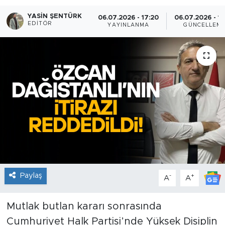
YASIN ŞENTÜRK
06.07.2026 - 17:20
06.07.2026 - 17
EDITÖR
YAYINLANMA
GÜNCELLEM
Paylaş
-
+
A
A
Mutlak butlan kararı sonrasında
Cumhuriyet Halk Partisi’nde Yüksek Disiplin