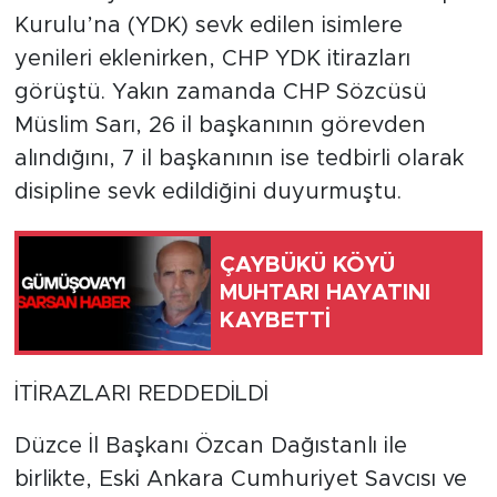
Kurulu’na (YDK) sevk edilen isimlere
yenileri eklenirken, CHP YDK itirazları
görüştü. Yakın zamanda CHP Sözcüsü
Müslim Sarı, 26 il başkanının görevden
alındığını, 7 il başkanının ise tedbirli olarak
disipline sevk edildiğini duyurmuştu.
ÇAYBÜKÜ KÖYÜ
MUHTARI HAYATINI
KAYBETTİ
İTİRAZLARI REDDEDİLDİ
Düzce İl Başkanı Özcan Dağıstanlı ile
birlikte, Eski Ankara Cumhuriyet Savcısı ve