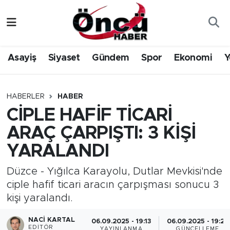
Asayiş
Düzce Nöbetçi Eczaneler
Asayiş
Siyaset
Gündem
Spor
Ekonomi
Y
Gündem
Düzce Hava Durumu
Sağlık & Çevre
Düzce Namaz Vakitleri
HABERLER
HABER
CİPLE HAFİF TİCARİ
Spor
Düzce Trafik Yoğunluk Haritası
ARAÇ ÇARPIŞTI: 3 KİŞİ
Siyaset
Süper Lig Puan Durumu ve Fikstür
YARALANDI
Yerel Haber
Tüm Manşetler
Düzce - Yığılca Karayolu, Dutlar Mevkisi'nde
ciple hafif ticari aracın çarpışması sonucu 3
Öncü Radyo Dinle
Son Dakika Haberleri
kişi yaralandı.
NACI KARTAL
Öncü TV İzle
Haber Arşivi
06.09.2025 - 19:13
06.09.2025 - 19:28
EDITÖR
YAYINLANMA
GÜNCELLEME