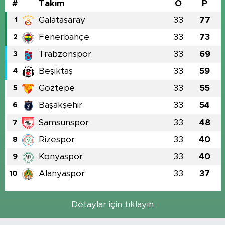
#
Takım
O
P
Galatasaray
33
77
1
Fenerbahçe
33
73
2
Trabzonspor
33
69
3
Beşiktaş
33
59
4
Göztepe
33
55
5
Başakşehir
33
54
6
Samsunspor
33
48
7
Rizespor
33
40
8
Konyaspor
33
40
9
Alanyaspor
33
37
10
Detaylar için tıklayın