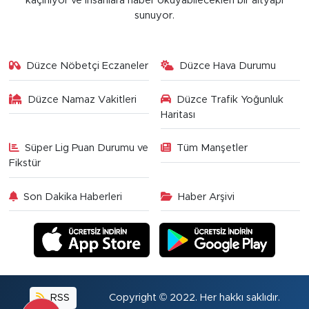
kaçınıyor ve insanlara haber okuyabilecekleri bir altyapı
sunuyor.
Düzce Nöbetçi Eczaneler
Düzce Hava Durumu
Düzce Namaz Vakitleri
Düzce Trafik Yoğunluk
Haritası
Süper Lig Puan Durumu ve
Tüm Manşetler
Fikstür
Son Dakika Haberleri
Haber Arşivi
RSS
Copyright © 2022. Her hakkı saklıdır.