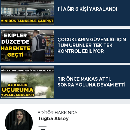
1’İ AĞIR 6 KİŞİ YARALANDI
ÇOCUKLARIN GÜVENLİĞİ İÇİN
TÜM ÜRÜNLER TEK TEK
KONTROL EDİLİYOR
TIR ÖNCE MAKAS ATTI,
SONRA YOLUNA DEVAM ETTİ
EDITÖR HAKKINDA
Tuğba Aksoy