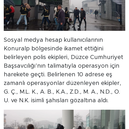
Sosyal medya hesap kullanıcılarının
Konuralp bölgesinde ikamet ettiğini
belirleyen polis ekipleri, Düzce Cumhuriyet
Başsavcılığı’nın talimatıyla operasyon için
harekete geçti. Belirlenen 10 adrese eş
zamanlı operasyonlar düzenleyen ekipler,
G. Ç., M.L. K., A. B., K.A., Z.D., M. A., N.D., O.
U. ve N.K. isimli şahısları gözaltına aldı.