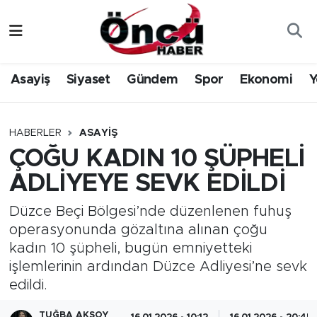
Asayiş
Düzce Nöbetçi Eczaneler
Asayiş
Siyaset
Gündem
Spor
Ekonomi
Y
Gündem
Düzce Hava Durumu
Sağlık & Çevre
Düzce Namaz Vakitleri
HABERLER
ASAYIŞ
ÇOĞU KADIN 10 ŞÜPHELİ
Spor
Düzce Trafik Yoğunluk Haritası
ADLİYEYE SEVK EDİLDİ
Siyaset
Süper Lig Puan Durumu ve Fikstür
Düzce Beçi Bölgesi’nde düzenlenen fuhuş
operasyonunda gözaltına alınan çoğu
Yerel Haber
Tüm Manşetler
kadın 10 şüpheli, bugün emniyetteki
işlemlerinin ardından Düzce Adliyesi’ne sevk
Öncü Radyo Dinle
Son Dakika Haberleri
edildi.
Öncü TV İzle
Haber Arşivi
TUĞBA AKSOY