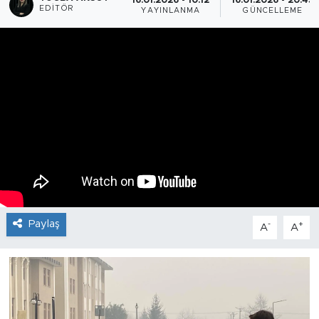
16.01.2026 - 10:12
16.01.2026 - 20:45
EDITÖR
YAYINLANMA
GÜNCELLEME
Paylaş
-
+
A
A