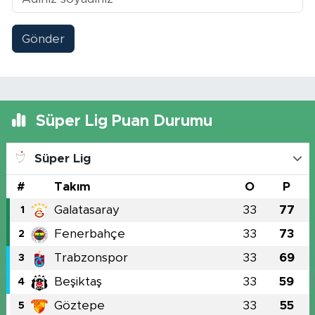
Gönder
Süper Lig Puan Durumu
Süper Lig
#
Takım
O
P
Galatasaray
33
77
1
Fenerbahçe
33
73
2
Trabzonspor
33
69
3
Beşiktaş
33
59
4
Göztepe
33
55
5