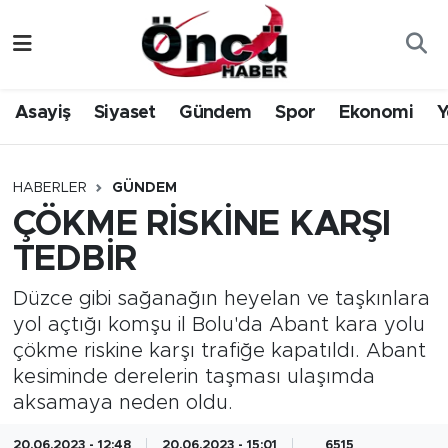
Asayiş
Düzce Nöbetçi Eczaneler
Asayiş
Siyaset
Gündem
Spor
Ekonomi
Y
Gündem
Düzce Hava Durumu
Sağlık & Çevre
Düzce Namaz Vakitleri
HABERLER
GÜNDEM
ÇÖKME RİSKİNE KARŞI
Spor
Düzce Trafik Yoğunluk Haritası
TEDBİR
Siyaset
Süper Lig Puan Durumu ve Fikstür
Düzce gibi sağanağın heyelan ve taşkınlara
yol açtığı komşu il Bolu'da Abant kara yolu
Yerel Haber
Tüm Manşetler
çökme riskine karşı trafiğe kapatıldı. Abant
kesiminde derelerin taşması ulaşımda
Öncü Radyo Dinle
Son Dakika Haberleri
aksamaya neden oldu.
Öncü TV İzle
Haber Arşivi
20.06.2023 - 12:48
20.06.2023 - 15:01
6515