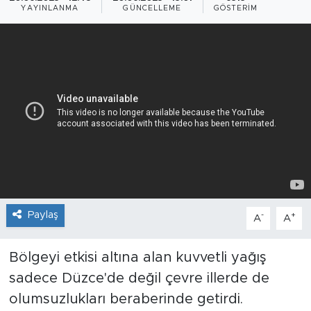
YAYINLANMA
GÜNCELLEME
GÖSTERIM
Paylaş
-
+
A
A
Bölgeyi etkisi altına alan kuvvetli yağış
sadece Düzce'de değil çevre illerde de
olumsuzlukları beraberinde getirdi.