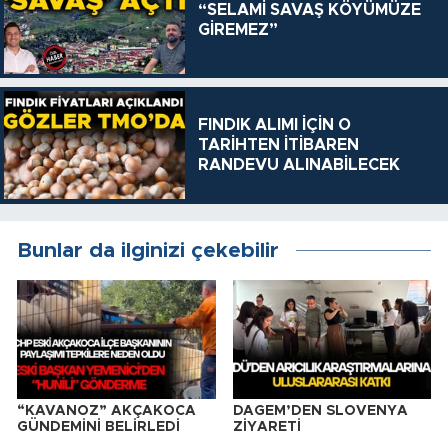
“SELAMİ SAVAŞ KÖYÜMÜZE
GİREMEZ”
FINDIK ALIMI İÇİN O
TARİHTEN İTİBAREN
RANDEVU ALINABİLECEK
Bunlar da ilginizi çekebilir
“KAVANOZ” AKÇAKOCA
DAGEM’DEN SLOVENYA
GÜNDEMİNİ BELİRLEDİ
ZİYARETİ