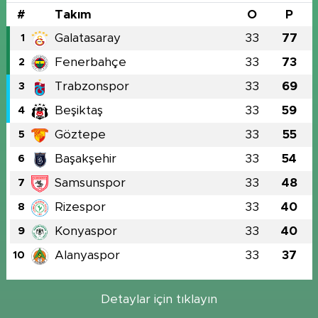
#
Takım
O
P
Galatasaray
33
77
1
Fenerbahçe
33
73
2
Trabzonspor
33
69
3
Beşiktaş
33
59
4
Göztepe
33
55
5
Başakşehir
33
54
6
Samsunspor
33
48
7
Rizespor
33
40
8
Konyaspor
33
40
9
Alanyaspor
33
37
10
Detaylar için tıklayın