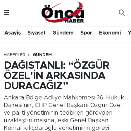
Asayiş
Düzce Nöbetçi Eczaneler
Asayiş
Siyaset
Gündem
Spor
Ekonomi
Y
Gündem
Düzce Hava Durumu
Sağlık & Çevre
Düzce Namaz Vakitleri
HABERLER
GÜNDEM
DAĞISTANLI: “ÖZGÜR
Spor
Düzce Trafik Yoğunluk Haritası
ÖZEL’İN ARKASINDA
Siyaset
Süper Lig Puan Durumu ve Fikstür
DURACAĞIZ”
Yerel Haber
Tüm Manşetler
Ankara Bölge Adliye Mahkemesi 36. Hukuk
Dairesi’nin, CHP Genel Başkanı Özgür Özel
Öncü Radyo Dinle
Son Dakika Haberleri
ve parti yönetiminin tedbiren görevden
uzaklaştırılmasına, eski Genel Başkan
Öncü TV İzle
Haber Arşivi
Kemal Kılıçdaroğlu yönetiminin görevi