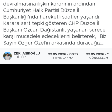
devralmasına ilişkin kararının ardından
Cumhuriyet Halk Partisi Düzce İl
Başkanlığı’nda hareketli saatler yaşandı.
Karara sert tepki gösteren CHP Düzce İl
Başkanı Özcan Dağıstanlı, yaşanan sürece
karşı mücadele edeceklerini belirterek, “Biz
Sayın Özgür Özel’in arkasında duracağız...
ZEKI AŞIKOĞLU
22.05.2026 - 00:32
22.05.2026 - 11:
EDITÖR
YAYINLANMA
GÜNCELLEME