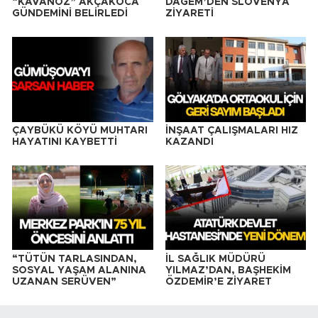
“KAVANOZ” AKÇAKOCA
DAGEM’DEN SLOVENYA
GÜNDEMİNİ BELİRLEDİ
ZİYARETİ
ÇAYBÜKÜ KÖYÜ MUHTARI
İNŞAAT ÇALIŞMALARI HIZ
HAYATINI KAYBETTİ
KAZANDI
“TÜTÜN TARLASINDAN,
İL SAĞLIK MÜDÜRÜ
SOSYAL YAŞAM ALANINA
YILMAZ’DAN, BAŞHEKİM
UZANAN SERÜVEN”
ÖZDEMİR’E ZİYARET