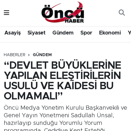
Asayiş
Düzce Nöbetçi Eczaneler
Asayiş
Siyaset
Gündem
Spor
Ekonomi
Y
Gündem
Düzce Hava Durumu
Sağlık & Çevre
Düzce Namaz Vakitleri
HABERLER
GÜNDEM
“DEVLET BÜYÜKLERİNE
Spor
Düzce Trafik Yoğunluk Haritası
YAPILAN ELEŞTİRİLERİN
Siyaset
Süper Lig Puan Durumu ve Fikstür
USULÜ VE KAİDESİ BU
OLMAMALI”
Yerel Haber
Tüm Manşetler
Öncü Medya Yönetim Kurulu Başkanvekili ve
Öncü Radyo Dinle
Son Dakika Haberleri
Genel Yayın Yönetmeni Sadullah Ünsal,
hazırlayıp sunduğu Yorumlu Yorum
Öncü TV İzle
Haber Arşivi
programında, Cedidiye Kent Estetiği