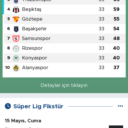
Beşiktaş
33
59
4
Göztepe
33
55
5
Başakşehir
33
54
6
Samsunspor
33
48
7
Rizespor
33
40
8
Konyaspor
33
40
9
Alanyaspor
33
37
10
Detaylar için tıklayın
Süper Lig Fikstür
15 Mayıs, Cuma