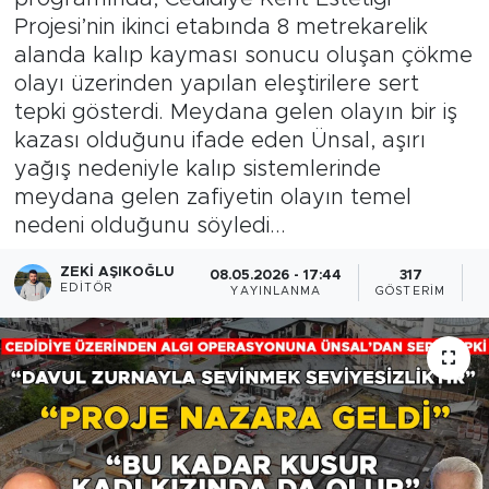
Projesi’nin ikinci etabında 8 metrekarelik
alanda kalıp kayması sonucu oluşan çökme
olayı üzerinden yapılan eleştirilere sert
tepki gösterdi. Meydana gelen olayın bir iş
kazası olduğunu ifade eden Ünsal, aşırı
yağış nedeniyle kalıp sistemlerinde
meydana gelen zafiyetin olayın temel
nedeni olduğunu söyledi...
ZEKI AŞIKOĞLU
08.05.2026 - 17:44
317
EDITÖR
YAYINLANMA
GÖSTERIM
O