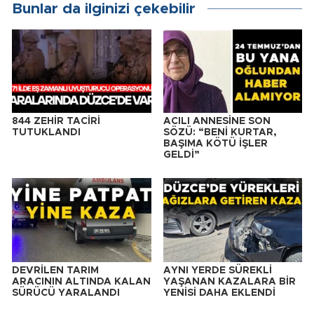
Bunlar da ilginizi çekebilir
844 ZEHİR TACİRİ
ACILI ANNESİNE SON
TUTUKLANDI
SÖZÜ: “BENİ KURTAR,
BAŞIMA KÖTÜ İŞLER
GELDİ”
DEVRİLEN TARIM
AYNI YERDE SÜREKLİ
ARACININ ALTINDA KALAN
YAŞANAN KAZALARA BİR
SÜRÜCÜ YARALANDI
YENİSİ DAHA EKLENDİ