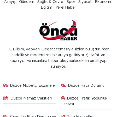
Asayiş
Gündem
Sağlık & Çevre
Spor
Siyaset
Ekonomi
Eğitim
Yerel Haber
TE Bilişim, yepyeni Elegant temasıyla sizleri buluştururken,
sadelik ve modernizmi bir araya getiriyor. Şatafattan
kaçınıyor ve insanlara haber okuyabilecekleri bir altyapı
sunuyor.
Düzce Nöbetçi Eczaneler
Düzce Hava Durumu
Düzce Namaz Vakitleri
Düzce Trafik Yoğunluk
Haritası
Süper Lig Puan Durumu ve
Tüm Manşetler