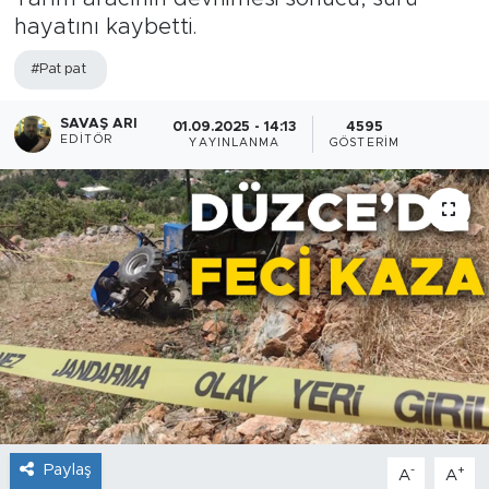
hayatını kaybetti.
#Pat pat
SAVAŞ ARI
01.09.2025 - 14:13
4595
EDITÖR
YAYINLANMA
GÖSTERIM
Paylaş
-
+
A
A