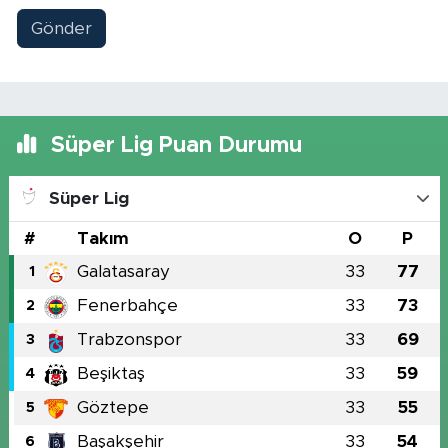
Gönder
Süper Lig Puan Durumu
Süper Lig
#
Takım
O
P
Galatasaray
33
77
1
Fenerbahçe
33
73
2
Trabzonspor
33
69
3
Beşiktaş
33
59
4
Göztepe
33
55
5
Başakşehir
33
54
6