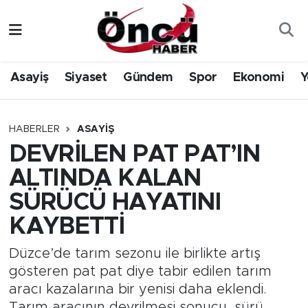
Asayiş
Düzce Nöbetçi Eczaneler
Asayiş
Siyaset
Gündem
Spor
Ekonomi
Y
Gündem
Düzce Hava Durumu
Sağlık & Çevre
Düzce Namaz Vakitleri
HABERLER
ASAYIŞ
DEVRİLEN PAT PAT’IN
Spor
Düzce Trafik Yoğunluk Haritası
ALTINDA KALAN
Siyaset
Süper Lig Puan Durumu ve Fikstür
SÜRÜCÜ HAYATINI
KAYBETTİ
Yerel Haber
Tüm Manşetler
Düzce’de tarım sezonu ile birlikte artış
Öncü Radyo Dinle
Son Dakika Haberleri
gösteren pat pat diye tabir edilen tarım
aracı kazalarına bir yenisi daha eklendi.
Öncü TV İzle
Haber Arşivi
Tarım aracının devrilmesi sonucu, sürü