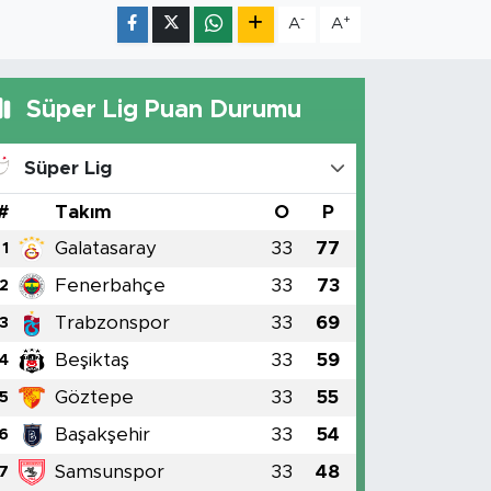
-
+
A
A
Süper Lig Puan Durumu
Süper Lig
#
Takım
O
P
Galatasaray
33
77
1
Fenerbahçe
33
73
2
Trabzonspor
33
69
3
Beşiktaş
33
59
4
Göztepe
33
55
5
Başakşehir
33
54
6
Samsunspor
33
48
7