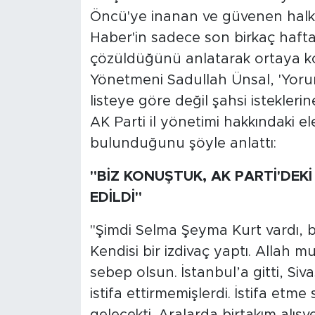
Öncü'ye inanan ve güvenen halk
Haber'in sadece son birkaç hafta
çözüldüğünü anlatarak ortaya 
Yönetmeni Sadullah Ünsal, 'Yoru
listeye göre değil şahsi istekleri
AK Parti il yönetimi hakkındaki el
bulunduğunu şöyle anlattı:
"BİZ KONUŞTUK, AK PARTİ'DEK
EDİLDİ"
"Şimdi Selma Şeyma Kurt vardı, b
Kendisi bir izdivaç yaptı. Allah mu
sebep olsun. İstanbul’a gitti, Si
istifa ettirmemişlerdi. İstifa etm
gelecekti. Aralarda birtakım alış