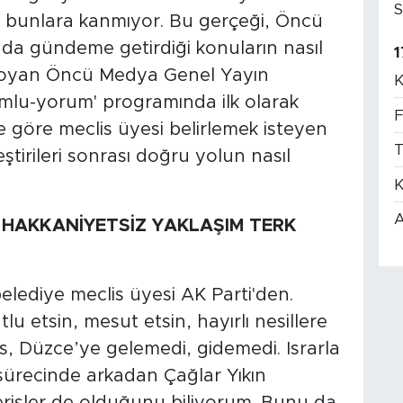
S
 bunlara kanmıyor. Bu gerçeği, Öncü
da gündeme getirdiği konuların nasıl
1
koyan Öncü Medya Genel Yayın
K
mlu-yorum' programında ilk olarak
F
ne göre meclis üyesi belirlemek isteyen
T
eştirileri sonrası doğru yolun nasıl
K
A
İ HAKKANİYETSİZ YAKLAŞIM TERK
elediye meclis üyesi AK Parti'den.
tlu etsin, mesut etsin, hayırlı nesillere
vas, Düzce’ye gelemedi, gidemedi. Israrla
e sürecinde arkadan Çağlar Yıkın
verişler de olduğunu biliyorum. Bunu da