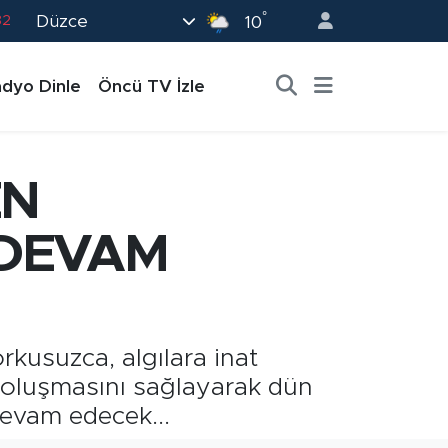
°
Düzce
02
10
19
dyo Dinle
Öncü TV İzle
18
19
0
EN
82
DEVAM
rkusuzca, algılara inat
 oluşmasını sağlayarak dün
devam edecek...