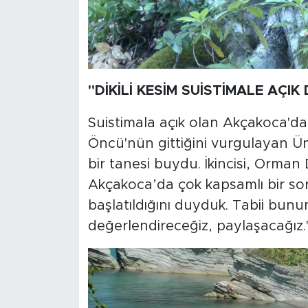
"DİKİLİ KESİM SUİSTİMALE AÇI
Suistimala açık olan Akçakoca'da
Öncü'nün gittiğini vurgulayan Ü
bir tanesi buydu. İkincisi, Orman D
Akçakoca’da çok kapsamlı bir so
başlatıldığını duyduk. Tabii bun
değerlendireceğiz, paylaşacağız."