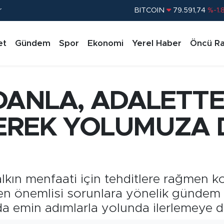
r
DOLAR
45,43620
%0.
EURO
53,38690
%0.
et
Gündem
Spor
Ekonomi
Yerel Haber
Öncü Ra
STERLİN
61,60380
%0.
G.ALTIN
6862,09000
%0.
BİST100
14.598,00
%
DANLA, ADALETT
BITCOIN
79.591,74
%-1.
EREK YOLUMUZA 
kın menfaati için tehditlere rağmen ko
en önemlisi sorunlara yönelik gündem
da emin adımlarla yolunda ilerlemeye 