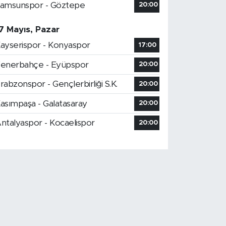
amsunspor - Göztepe
20:00
7 Mayıs, Pazar
ayserispor - Konyaspor
17:00
enerbahçe - Eyüpspor
20:00
rabzonspor - Gençlerbirliği S.K.
20:00
asımpaşa - Galatasaray
20:00
ntalyaspor - Kocaelispor
20:00