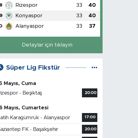
Rizespor
33
40
8
Konyaspor
33
40
9
Alanyaspor
33
37
0
Detaylar için tıklayın
Süper Lig Fikstür
5 Mayıs, Cuma
izespor - Beşiktaş
20:00
6 Mayıs, Cumartesi
atih Karagümrük - Alanyaspor
17:00
aziantep FK - Başakşehir
20:00