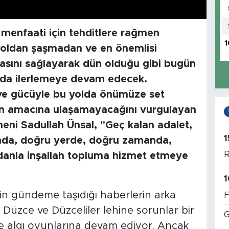
 menfaati için tehditlere rağmen
1
i yoldan şaşmadan ve en önemlisi
sını sağlayarak dün olduğu gibi bugün
nda ilerlemeye devam edecek.
ve gücüyle bu yolda önümüze set
an amacına ulaşamayacağını vurgulayan
ni Sadullah Ünsal, "Geç kalan adalet,
1
ında, doğru yerde, doğru zamanda,
R
cdanla inşallah topluma hizmet etmeye
1
in gündeme taşıdığı haberlerin arka
F
, Düzce ve Düzceliler lehine sorunlar bir
G
e algı oyunlarına devam ediyor. Ancak