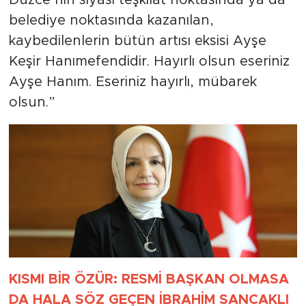
Düzce’nin siyasi teşkilat noktasında ya da
belediye noktasında kazanılan,
kaybedilenlerin bütün artısı eksisi Ayşe
Keşir Hanımefendidir. Hayırlı olsun eseriniz
Ayşe Hanım. Eseriniz hayırlı, mübarek
olsun.”
KISMI BİR ÖZÜR: RESMİ BAŞKAN OLMASA
DA HALA SÖZ GEÇEN İBRAHİM SANCAKLI