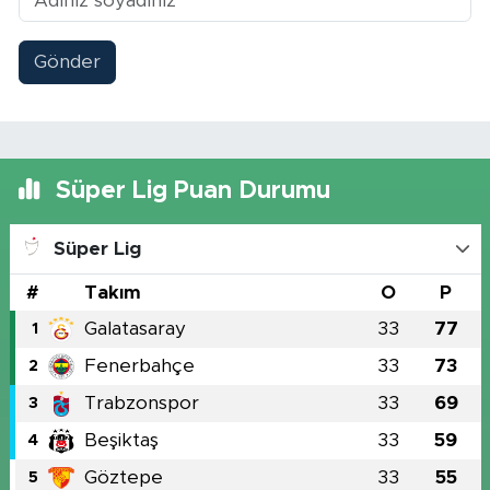
Gönder
Süper Lig Puan Durumu
Süper Lig
#
Takım
O
P
Galatasaray
33
77
1
Fenerbahçe
33
73
2
Trabzonspor
33
69
3
Beşiktaş
33
59
4
Göztepe
33
55
5