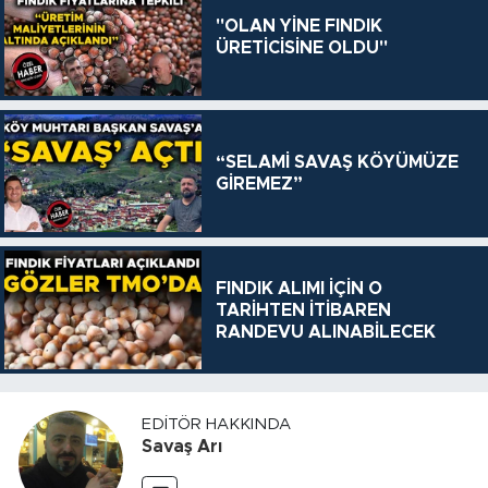
"OLAN YİNE FINDIK
ÜRETİCİSİNE OLDU"
“SELAMİ SAVAŞ KÖYÜMÜZE
GİREMEZ”
FINDIK ALIMI İÇİN O
TARİHTEN İTİBAREN
RANDEVU ALINABİLECEK
EDITÖR HAKKINDA
Savaş Arı