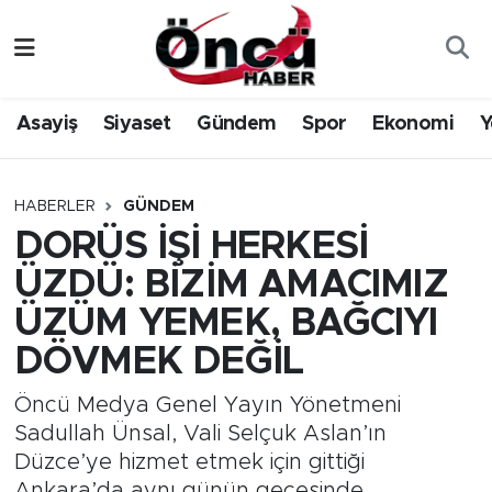
Asayiş
Düzce Nöbetçi Eczaneler
Asayiş
Siyaset
Gündem
Spor
Ekonomi
Y
Gündem
Düzce Hava Durumu
Sağlık & Çevre
Düzce Namaz Vakitleri
HABERLER
GÜNDEM
DORÜS İŞİ HERKESİ
Spor
Düzce Trafik Yoğunluk Haritası
ÜZDÜ: BİZİM AMACIMIZ
Siyaset
Süper Lig Puan Durumu ve Fikstür
ÜZÜM YEMEK, BAĞCIYI
DÖVMEK DEĞİL
Yerel Haber
Tüm Manşetler
Öncü Medya Genel Yayın Yönetmeni
Öncü Radyo Dinle
Son Dakika Haberleri
Sadullah Ünsal, Vali Selçuk Aslan’ın
Düzce’ye hizmet etmek için gittiği
Öncü TV İzle
Haber Arşivi
Ankara’da aynı günün gecesinde