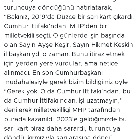
turuncuya döndüğünü hatırlatarak,
“Bakınız, 2019’da Düzce bir sarı kart çıkardı.
Cumhur İttifakı’ndan, MHP’den bir
milletvekili seçti. O günlerde işin başında
olan Sayın Ayşe Keşir, Sayın Hikmet Keskin
il başkanıydı o zaman. Bunu itiraz etmek
için yerden yere vurdular, ama netice
alınmadı. En son Cumhurbaşkanı
müdahalesiyle gerek bizim bildiğimiz öyle
“Gerek yok. O da Cumhur İttifakı’ndan, bu
da Cumhur İttifakı’ndan. İşi uzatmayın,”
denilerek milletvekilliği MHP tarafından
burada kazanıldı. 2023’e geldiğimizde bu
sarı kart biraz daha sarardı, turuncuya
döndü; kırmızıyla sarı arasına döndü.