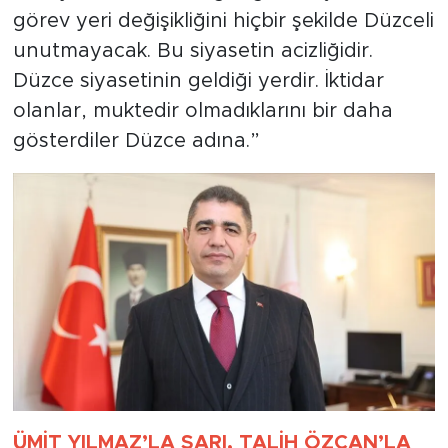
görev yeri değişikliğini hiçbir şekilde Düzceli
unutmayacak. Bu siyasetin acizliğidir.
Düzce siyasetinin geldiği yerdir. İktidar
olanlar, muktedir olmadıklarını bir daha
gösterdiler Düzce adına.”
ÜMİT YILMAZ’LA SARI, TALİH ÖZCAN’LA