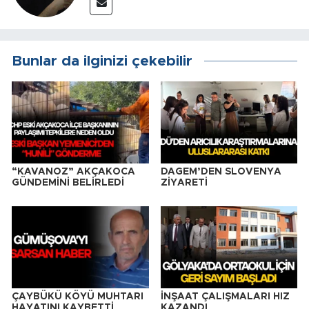
Bunlar da ilginizi çekebilir
“KAVANOZ” AKÇAKOCA
DAGEM’DEN SLOVENYA
GÜNDEMİNİ BELİRLEDİ
ZİYARETİ
ÇAYBÜKÜ KÖYÜ MUHTARI
İNŞAAT ÇALIŞMALARI HIZ
HAYATINI KAYBETTİ
KAZANDI