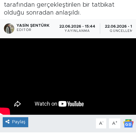
tarafından gerçekleştirilen bir tatbikat
olduğu sonradan anlaşıldı.
YASIN ŞENTÜRK
22.06.2026 - 15:44
22.06.2026 - 15
EDITÖR
YAYINLANMA
GÜNCELLEME
Paylaş
-
+
A
A