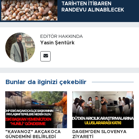
TARİHTEN İTİBAREN
RANDEVU ALINABİLECEK
EDITÖR HAKKINDA
Yasin Şentürk
Bunlar da ilginizi çekebilir
“KAVANOZ” AKÇAKOCA
DAGEM’DEN SLOVENYA
GÜNDEMİNİ BELİRLEDİ
ZİYARETİ