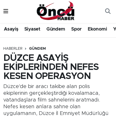
Asayiş
Düzce Nöbetçi Eczaneler
Asayiş
Siyaset
Gündem
Spor
Ekonomi
Y
Gündem
Düzce Hava Durumu
Sağlık & Çevre
Düzce Namaz Vakitleri
HABERLER
GÜNDEM
DÜZCE ASAYİŞ
Spor
Düzce Trafik Yoğunluk Haritası
EKİPLERİNDEN NEFES
Siyaset
Süper Lig Puan Durumu ve Fikstür
KESEN OPERASYON
Yerel Haber
Tüm Manşetler
Düzce'de bir aracı takibe alan polis
ekiplerinin gerçekleştirdiği kovalamaca,
Öncü Radyo Dinle
Son Dakika Haberleri
vatandaşlara film sahnelerini aratmadı.
Nefes kesen anlara sahne olan
Öncü TV İzle
Haber Arşivi
uygulamanın, Düzce İl Emniyet Müdürlüğü