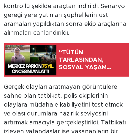
kontrollü şekilde araçtan indirildi. Senaryo
gereği yere yatırılan şüphelilerin üst
aramaları yapıldıktan sonra ekip araçlarına
alınmaları canlandırıldı.
“TÜTÜN
TARLASINDAN,
SOSYAL YAŞAM
ALANINA UZANAN
SERÜVEN”
Gerçek olayları aratmayan görüntülere
sahne olan tatbikat, polis ekiplerinin
olaylara müdahale kabiliyetini test etmek
ve olası durumlara hazırlık seviyesini
artırmak amacıyla gerçekleştirildi. Tatbikatı
izleyen vatandaşlar ise yaşananların bir