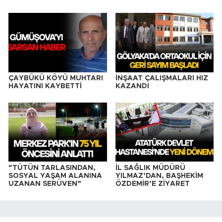
ÇAYBÜKÜ KÖYÜ MUHTARI
İNŞAAT ÇALIŞMALARI HIZ
HAYATINI KAYBETTİ
KAZANDI
“TÜTÜN TARLASINDAN,
İL SAĞLIK MÜDÜRÜ
SOSYAL YAŞAM ALANINA
YILMAZ’DAN, BAŞHEKİM
UZANAN SERÜVEN”
ÖZDEMİR’E ZİYARET