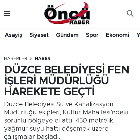
Asayiş
Düzce Nöbetçi Eczaneler
Asayiş
Siyaset
Gündem
Spor
Ekonomi
Y
Gündem
Düzce Hava Durumu
Sağlık & Çevre
Düzce Namaz Vakitleri
HABERLER
HABER
DÜZCE BELEDİYESİ FEN
Spor
Düzce Trafik Yoğunluk Haritası
İŞLERİ MÜDÜRLÜĞÜ
Siyaset
Süper Lig Puan Durumu ve Fikstür
HAREKETE GEÇTİ
Yerel Haber
Tüm Manşetler
Düzce Belediyesi Su ve Kanalizasyon
Müdürlüğü ekipleri, Kültür Mahallesi’ndeki
Öncü Radyo Dinle
Son Dakika Haberleri
sorunlu bölgeye el attı. 450 metrelik
yağmur suyu hattı döşemek üzere
Öncü TV İzle
Haber Arşivi
çalışmalar başladı.