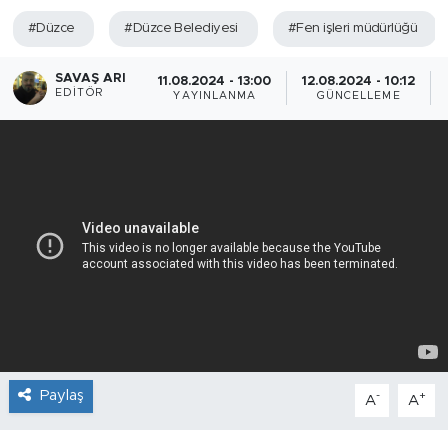
#Düzce
#Düzce Belediyesi
#Fen işleri müdürlüğü
SAVAŞ ARI
11.08.2024 - 13:00
12.08.2024 - 10:12
EDITÖR
YAYINLANMA
GÜNCELLEME
Paylaş
-
+
A
A