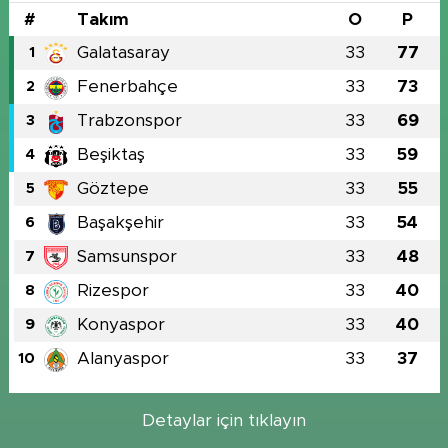
#
Takım
O
P
Galatasaray
33
77
1
Fenerbahçe
33
73
2
Trabzonspor
33
69
3
Beşiktaş
33
59
4
Göztepe
33
55
5
Başakşehir
33
54
6
Samsunspor
33
48
7
Rizespor
33
40
8
Konyaspor
33
40
9
Alanyaspor
33
37
10
Detaylar için tıklayın