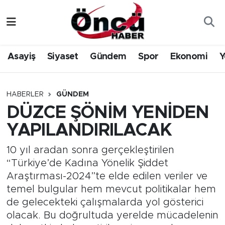
Asayiş
Düzce Nöbetçi Eczaneler
Asayiş
Siyaset
Gündem
Spor
Ekonomi
Y
Gündem
Düzce Hava Durumu
Sağlık & Çevre
Düzce Namaz Vakitleri
HABERLER
GÜNDEM
DÜZCE ŞÖNİM YENİDEN
Spor
Düzce Trafik Yoğunluk Haritası
YAPILANDIRILACAK
Siyaset
Süper Lig Puan Durumu ve Fikstür
10 yıl aradan sonra gerçekleştirilen
“Türkiye’de Kadına Yönelik Şiddet
Yerel Haber
Tüm Manşetler
Araştırması-2024”te elde edilen veriler ve
temel bulgular hem mevcut politikalar hem
Öncü Radyo Dinle
Son Dakika Haberleri
de gelecekteki çalışmalarda yol gösterici
olacak. Bu doğrultuda yerelde mücadelenin
Öncü TV İzle
Haber Arşivi