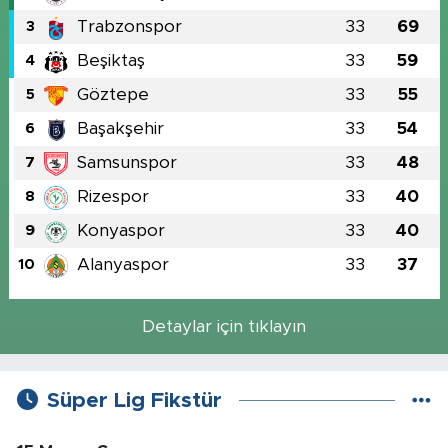
Trabzonspor
33
69
3
Beşiktaş
33
59
4
Göztepe
33
55
5
Başakşehir
33
54
6
Samsunspor
33
48
7
Rizespor
33
40
8
Konyaspor
33
40
9
Alanyaspor
33
37
10
Detaylar için tıklayın
Süper Lig Fikstür