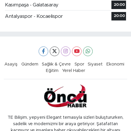
Kasımpaşa - Galatasaray
20:00
Antalyaspor - Kocaelispor
20:00
Asayiş
Gündem
Sağlık & Çevre
Spor
Siyaset
Ekonomi
Eğitim
Yerel Haber
TE Bilişim, yepyeni Elegant temasıyla sizleri buluştururken,
sadelik ve modernizmi bir araya getiriyor. Şatafattan
kaçınıyor ve insanlara haber okuyabilecekleri bir altyapı