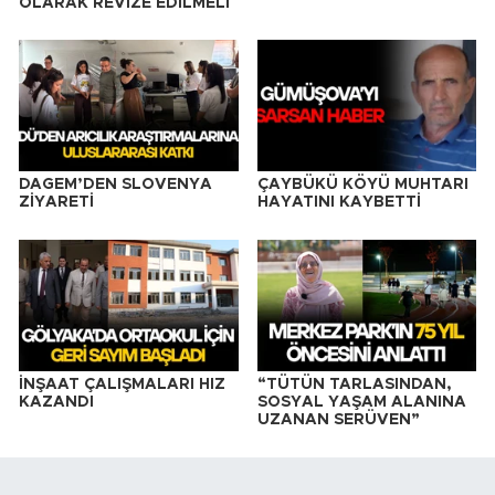
OLARAK REVİZE EDİLMELİ
DAGEM’DEN SLOVENYA
ÇAYBÜKÜ KÖYÜ MUHTARI
ZİYARETİ
HAYATINI KAYBETTİ
İNŞAAT ÇALIŞMALARI HIZ
“TÜTÜN TARLASINDAN,
KAZANDI
SOSYAL YAŞAM ALANINA
UZANAN SERÜVEN”