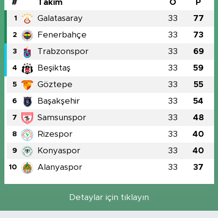
#
Takım
O
P
Galatasaray
33
77
1
Fenerbahçe
33
73
2
Trabzonspor
33
69
3
Beşiktaş
33
59
4
Göztepe
33
55
5
Başakşehir
33
54
6
Samsunspor
33
48
7
Rizespor
33
40
8
Konyaspor
33
40
9
Alanyaspor
33
37
10
Detaylar için tıklayın