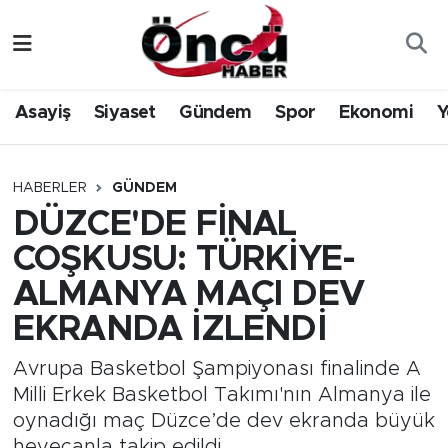
Asayiş
Düzce Nöbetçi Eczaneler
Asayiş
Siyaset
Gündem
Spor
Ekonomi
Y
Gündem
Düzce Hava Durumu
Sağlık & Çevre
Düzce Namaz Vakitleri
HABERLER
GÜNDEM
DÜZCE'DE FİNAL
Spor
Düzce Trafik Yoğunluk Haritası
COŞKUSU: TÜRKİYE-
Siyaset
Süper Lig Puan Durumu ve Fikstür
ALMANYA MAÇI DEV
EKRANDA İZLENDİ
Yerel Haber
Tüm Manşetler
Avrupa Basketbol Şampiyonası finalinde A
Öncü Radyo Dinle
Son Dakika Haberleri
Milli Erkek Basketbol Takımı'nın Almanya ile
oynadığı maç Düzce’de dev ekranda büyük
Öncü TV İzle
Haber Arşivi
heyecanla takip edildi.