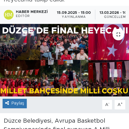
HABER MERKEZI
15.09.2025 - 15:00
13.03.2026 - 10
EDITÖR
YAYINLANMA
GÜNCELLEME
Paylaş
-
+
A
A
Düzce Belediyesi, Avrupa Basketbol