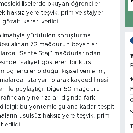
1
esleki liselerde okuyan öğrencileri
ek haksız yere teşvik, prim ve stajyer
gözaltı kararı verildi.
alimatıyla yürütülen soruşturma
adesi alınan 72 mağdurun beyanları
larda “Sahte Staj” mağdurlarından
1
inde faaliyet gösteren bir kurs
R
 öğrenciler olduğu, kişisel verilerini,
1
 firmalarda "stajyer" olarak kaydedilmesi
eri ile paylaştığı, Diğer 50 mağdurun
F
arafından yine rızaları dışında farklı
G
dildiği; bu yöntemle şu ana kadar tespiti
S
rmaların usulsüz haksız yere teşvik, prim
t edildi.
1