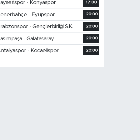
ayserispor - Konyaspor
17:00
enerbahçe - Eyüpspor
20:00
rabzonspor - Gençlerbirliği S.K.
20:00
asımpaşa - Galatasaray
20:00
ntalyaspor - Kocaelispor
20:00