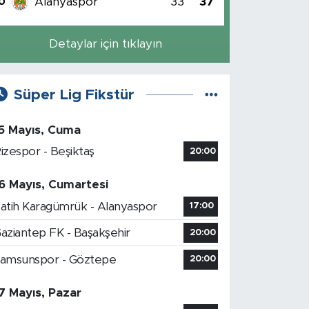
Alanyaspor
33
37
0
Detaylar için tıklayın
Süper Lig Fikstür
5 Mayıs, Cuma
izespor - Beşiktaş
20:00
6 Mayıs, Cumartesi
atih Karagümrük - Alanyaspor
17:00
aziantep FK - Başakşehir
20:00
amsunspor - Göztepe
20:00
7 Mayıs, Pazar