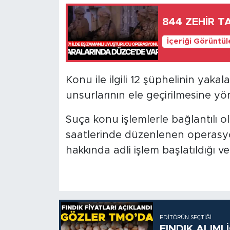
844 ZEHİR T
İçeriği Görüntü
Konu ile ilgili 12 şüphelinin yak
unsurlarının ele geçirilmesine y
Suça konu işlemlerle bağlantılı o
saatlerinde düzenlenen operasyon
hakkında adli işlem başlatıldığı ve
EDITÖRÜN SEÇTIĞI
FINDIK ALIMI