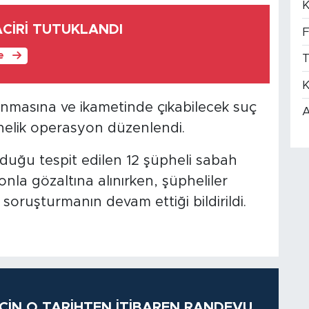
K
ACİRİ TUTUKLANDI
F
le
T
K
alanmasına ve ikametinde çıkabilecek suç
A
önelik operasyon düzenlendi.
lduğu tespit edilen 12 şüpheli sabah
la gözaltına alınırken, şüpheliler
 soruşturmanın devam ettiği bildirildi.
 İÇİN O TARİHTEN İTİBAREN RANDEVU