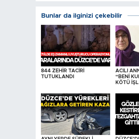
Bunlar da ilginizi çekebilir
844 ZEHİR TACİRİ
ACILI AN
TUTUKLANDI
“BENİ KU
KÖTÜ İŞL