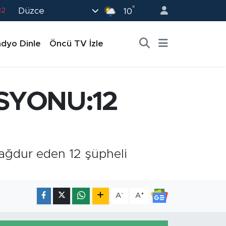
°
Düzce
82
10
02
dyo Dinle
Öncü TV İzle
19
18
19
SYONU:12
0
ağdur eden 12 şüpheli
-
+
A
A