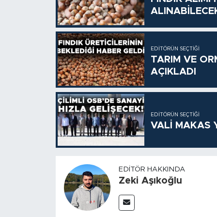
ALINABİLECE
EDITÖRÜN SEÇTIĞI
TARIM VE OR
AÇIKLADI
EDITÖRÜN SEÇTIĞI
VALİ MAKAS Y
EDITÖR HAKKINDA
Zeki Aşıkoğlu