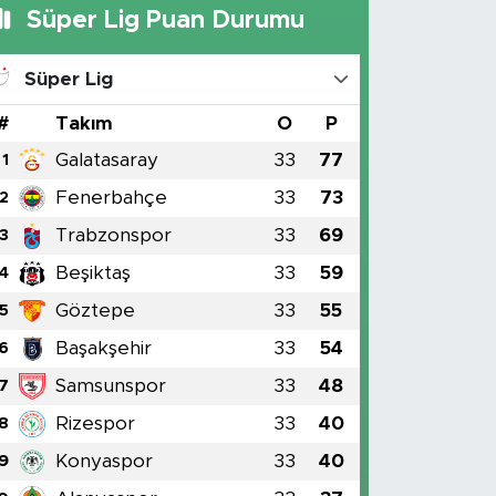
Süper Lig Puan Durumu
Süper Lig
#
Takım
O
P
Galatasaray
33
77
1
Fenerbahçe
33
73
2
Trabzonspor
33
69
3
Beşiktaş
33
59
4
Göztepe
33
55
5
Başakşehir
33
54
6
Samsunspor
33
48
7
Rizespor
33
40
8
Konyaspor
33
40
9