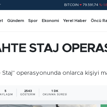
r
BITCOIN
79.591,74
%-1.
DOLAR
45,43620
%0.
et
Gündem
Spor
Ekonomi
Yerel Haber
Öncü Ra
EURO
53,38690
%0.
STERLİN
61,60380
%0.
G.ALTIN
6862,09000
%0.
AHTE STAJ OPERA
BİST100
14.598,00
%
Staj” operasyonunda onlarca kişiyi m
5
2543
1 DK
AYLAŞIM
GÖSTERIM
OKUNMA SÜRESI