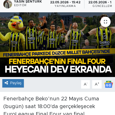
YASIN ŞENTÜRK
22.05.2026 - 15:42
22.05.2026 - 15
EDITÖR
YAYINLANMA
GÜNCELLEME
Paylaş
-
+
A
A
Fenerbahçe Beko’nun 22 Mayıs Cuma
(bugün) saat 18:00'da gerçekleşecek
EuroLeague Final Four yarı final