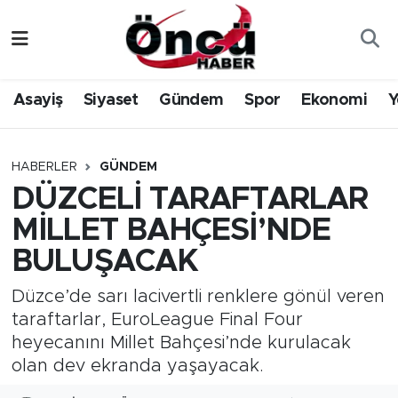
Asayiş
Düzce Nöbetçi Eczaneler
Asayiş
Siyaset
Gündem
Spor
Ekonomi
Y
Gündem
Düzce Hava Durumu
Sağlık & Çevre
Düzce Namaz Vakitleri
HABERLER
GÜNDEM
DÜZCELİ TARAFTARLAR
Spor
Düzce Trafik Yoğunluk Haritası
MİLLET BAHÇESİ’NDE
Siyaset
Süper Lig Puan Durumu ve Fikstür
BULUŞACAK
Yerel Haber
Tüm Manşetler
Düzce’de sarı lacivertli renklere gönül veren
taraftarlar, EuroLeague Final Four
Öncü Radyo Dinle
Son Dakika Haberleri
heyecanını Millet Bahçesi’nde kurulacak
olan dev ekranda yaşayacak.
Öncü TV İzle
Haber Arşivi