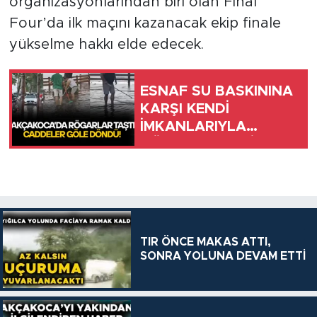
organizasyonlarından biri olan Final
Four’da ilk maçını kazanacak ekip finale
yükselme hakkı elde edecek.
ESNAF SU BASKININA
KARŞI KENDİ
İMKANLARIYLA
MÜCADELE ETTİ
TIR ÖNCE MAKAS ATTI,
SONRA YOLUNA DEVAM ETTİ