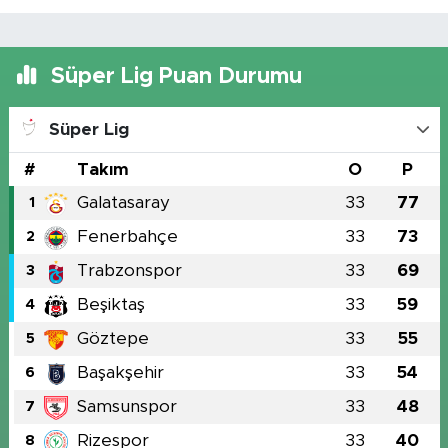
Süper Lig Puan Durumu
Süper Lig
#
Takım
O
P
Galatasaray
33
77
1
Fenerbahçe
33
73
2
Trabzonspor
33
69
3
Beşiktaş
33
59
4
Göztepe
33
55
5
Başakşehir
33
54
6
Samsunspor
33
48
7
Rizespor
33
40
8