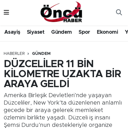
Asayiş
Düzce Nöbetçi Eczaneler
Asayiş
Siyaset
Gündem
Spor
Ekonomi
Y
Gündem
Düzce Hava Durumu
Sağlık & Çevre
Düzce Namaz Vakitleri
HABERLER
GÜNDEM
DÜZCELİLER 11 BİN
Spor
Düzce Trafik Yoğunluk Haritası
KİLOMETRE UZAKTA BİR
Siyaset
Süper Lig Puan Durumu ve Fikstür
ARAYA GELDİ
Yerel Haber
Tüm Manşetler
Amerika Birleşik Devletleri’nde yaşayan
Düzceliler, New York’ta düzenlenen anlamlı
Öncü Radyo Dinle
Son Dakika Haberleri
gecede bir araya gelerek memleket
özlemini birlikte yaşadı. Düzceli iş insanı
Öncü TV İzle
Haber Arşivi
Şemsi Durdu’nun destekleriyle organize