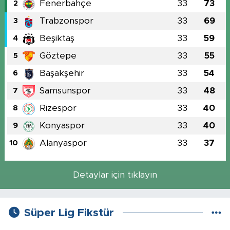
Fenerbahçe
33
73
2
Trabzonspor
33
69
3
Beşiktaş
33
59
4
Göztepe
33
55
5
Başakşehir
33
54
6
Samsunspor
33
48
7
Rizespor
33
40
8
Konyaspor
33
40
9
Alanyaspor
33
37
10
Detaylar için tıklayın
Süper Lig Fikstür