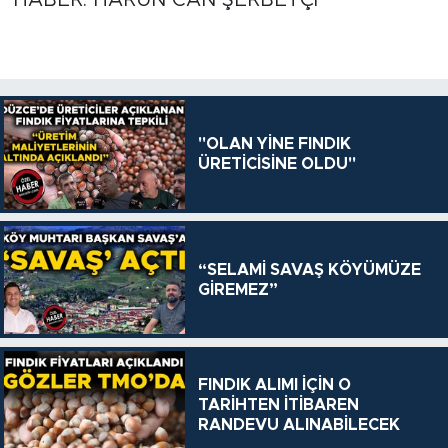
HABER: HARUN CAN ŞERBETÇİ
"OLAN YİNE FINDIK
ÜRETİCİSİNE OLDU"
“SELAMİ SAVAŞ KÖYÜMÜZE
GİREMEZ”
FINDIK ALIMI İÇİN O
TARİHTEN İTİBAREN
RANDEVU ALINABİLECEK