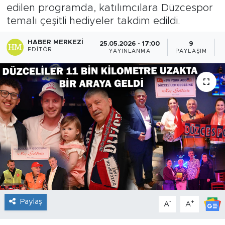
edilen programda, katılımcılara Düzcespor
temalı çeşitli hediyeler takdim edildi.
HABER MERKEZI
25.05.2026 - 17:00
9
EDITÖR
YAYINLANMA
PAYLAŞIM
Paylaş
-
+
A
A