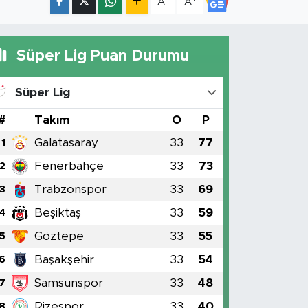
A
A
Süper Lig Puan Durumu
Süper Lig
#
Takım
O
P
Galatasaray
33
77
1
Fenerbahçe
33
73
2
Trabzonspor
33
69
3
Beşiktaş
33
59
4
Göztepe
33
55
5
Başakşehir
33
54
6
Samsunspor
33
48
7
Rizespor
33
40
8