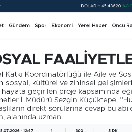
r
EURO
53,38690
%0.
STERLİN
61,60380
%0.
et
Gündem
Spor
Ekonomi
Yerel Haber
Öncü Ra
G.ALTIN
6862,09000
%0.
BİST100
14.598,00
%
BITCOIN
79.591,74
%-1.
SOSYAL FAALİYETL
DOLAR
45,43620
%0.
 Katkı Koordinatörlüğü ile Aile ve Sosy
n sosyal, kültürel ve zihinsel gelişiml
a hayata geçirilen proje kapsamında eğit
zmetler İl Müdürü Sezgin Küçüktepe, "H
ıların direkt sorularına cevap bulabile
, alanında uzman...
5.07.2026 - 12:47
1
300
5 DK