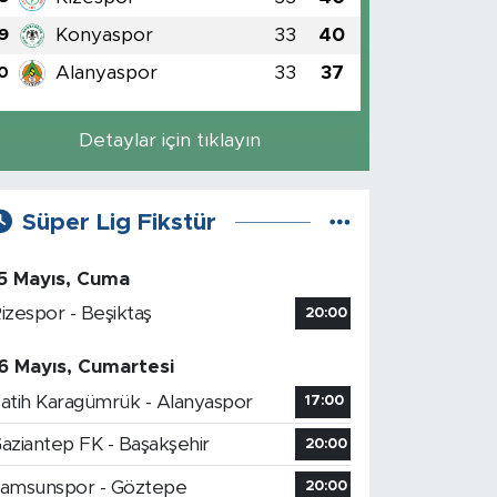
Konyaspor
33
40
9
Alanyaspor
33
37
0
Detaylar için tıklayın
Süper Lig Fikstür
5 Mayıs, Cuma
izespor - Beşiktaş
20:00
6 Mayıs, Cumartesi
atih Karagümrük - Alanyaspor
17:00
aziantep FK - Başakşehir
20:00
amsunspor - Göztepe
20:00