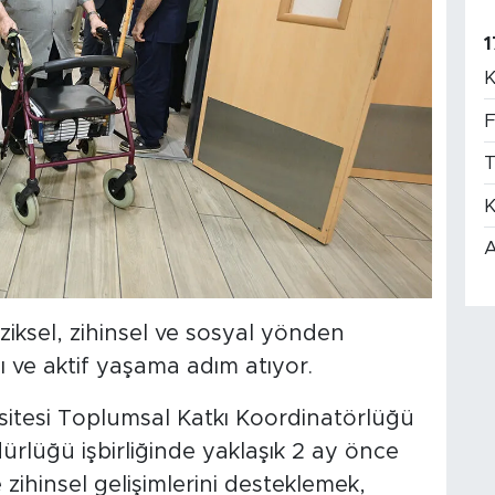
1
K
F
T
K
A
ziksel, zihinsel ve sosyal yönden
ı ve aktif yaşama adım atıyor.
sitesi Toplumsal Katkı Koordinatörlüğü
dürlüğü işbirliğinde yaklaşık 2 ay önce
e zihinsel gelişimlerini desteklemek,