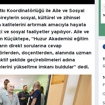
kı Koordinatörlüğü ile Aile ve Sosyal
1
reylerin sosyal, kültürel ve zihinsel
 kalitelerini artırmak amacıyla hayata
 ve sosyal faaliyetler yapılıyor. Aile ve
in Küçüktepe, "Huzur Akademisi eğitim
rın direkt sorularına cevap
sörlerden, doçentlerden, alanında uzman
1
aktif şekilde geçirebilmeleri adına
R
telerini yükseltme imkanı buldular" dedi.
1
F
G
S