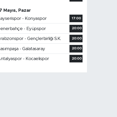
7 Mayıs, Pazar
ayserispor - Konyaspor
17:00
enerbahçe - Eyüpspor
20:00
rabzonspor - Gençlerbirliği S.K.
20:00
asımpaşa - Galatasaray
20:00
ntalyaspor - Kocaelispor
20:00