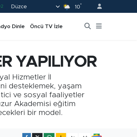
°
Düzce
19
10
18
dyo Dinle
Öncü TV İzle
19
0
82
ER YAPILIYOR
02
al Hizmetler İl
erini desteklemek, yaşam
ici ve sosyal faaliyetler
uzur Akademisi eğitim
cekleri bir model.
-
+