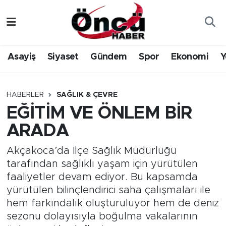
Asayiş
Düzce Nöbetçi Eczaneler
Asayiş
Siyaset
Gündem
Spor
Ekonomi
Y
Gündem
Düzce Hava Durumu
Sağlık & Çevre
Düzce Namaz Vakitleri
HABERLER
SAĞLIK & ÇEVRE
EĞİTİM VE ÖNLEM BİR
Spor
Düzce Trafik Yoğunluk Haritası
ARADA
Siyaset
Süper Lig Puan Durumu ve Fikstür
Akçakoca’da İlçe Sağlık Müdürlüğü
tarafından sağlıklı yaşam için yürütülen
Yerel Haber
Tüm Manşetler
faaliyetler devam ediyor. Bu kapsamda
yürütülen bilinçlendirici saha çalışmaları ile
Öncü Radyo Dinle
Son Dakika Haberleri
hem farkındalık oluşturuluyor hem de deniz
sezonu dolayısıyla boğulma vakalarının
Öncü TV İzle
Haber Arşivi