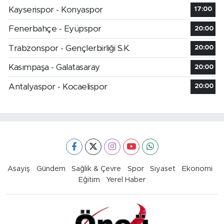
Kayserispor - Konyaspor
17:00
Fenerbahçe - Eyüpspor
20:00
Trabzonspor - Gençlerbirliği S.K.
20:00
Kasımpaşa - Galatasaray
20:00
Antalyaspor - Kocaelispor
20:00
Asayiş
Gündem
Sağlık & Çevre
Spor
Siyaset
Ekonomi
Eğitim
Yerel Haber