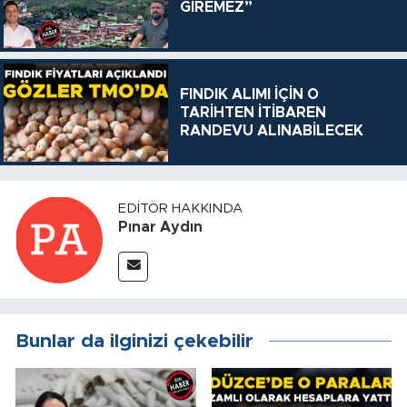
GİREMEZ”
FINDIK ALIMI İÇİN O
TARİHTEN İTİBAREN
RANDEVU ALINABİLECEK
EDITÖR HAKKINDA
Pınar Aydın
Bunlar da ilginizi çekebilir