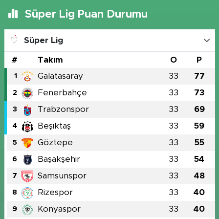
Süper Lig Puan Durumu
Süper Lig
#
Takım
O
P
Galatasaray
33
77
1
Fenerbahçe
33
73
2
Trabzonspor
33
69
3
Beşiktaş
33
59
4
Göztepe
33
55
5
Başakşehir
33
54
6
Samsunspor
33
48
7
Rizespor
33
40
8
Konyaspor
33
40
9