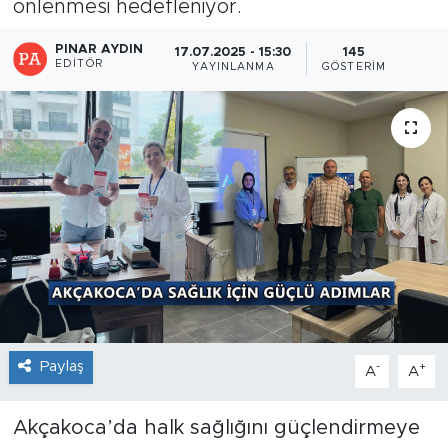
önlenmesi hedefleniyor.
PINAR AYDIN
17.07.2025 - 15:30
145
EDITÖR
YAYINLANMA
GÖSTERIM
Paylaş
-
+
A
A
Akçakoca’da halk sağlığını güçlendirmeye