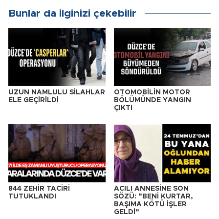
Bunlar da ilginizi çekebilir
UZUN NAMLULU SİLAHLAR
OTOMOBİLİN MOTOR
ELE GEÇİRİLDİ
BÖLÜMÜNDE YANGIN
ÇIKTI
844 ZEHİR TACİRİ
ACILI ANNESİNE SON
TUTUKLANDI
SÖZÜ: “BENİ KURTAR,
BAŞIMA KÖTÜ İŞLER
GELDİ”