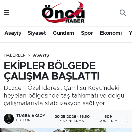
Asayiş
Düzce Nöbetçi Eczaneler
Asayiş
Siyaset
Gündem
Spor
Ekonomi
Y
Gündem
Düzce Hava Durumu
Sağlık & Çevre
Düzce Namaz Vakitleri
HABERLER
ASAYIŞ
EKİPLER BÖLGEDE
Spor
Düzce Trafik Yoğunluk Haritası
ÇALIŞMA BAŞLATTI
Siyaset
Süper Lig Puan Durumu ve Fikstür
Düzce İl Özel İdaresi, Çamlısu Köyü'ndeki
heyelan bölgesinde taş tahkimatı ve dolgu
Yerel Haber
Tüm Manşetler
çalışmalarıyla stabilizasyon sağlıyor.
Öncü Radyo Dinle
Son Dakika Haberleri
TUĞBA AKSOY
20.05.2026 - 16:50
609
EDITÖR
YAYINLANMA
GÖSTERIM
OK
Öncü TV İzle
Haber Arşivi