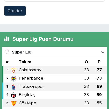
Gönder
Süper Lig Puan Durumu
Süper Lig
#
Takım
O
P
Galatasaray
33
77
1
Fenerbahçe
33
73
2
Trabzonspor
33
69
3
Beşiktaş
33
59
4
Göztepe
33
55
5