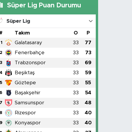
Süper Lig Puan Durumu
Süper Lig
#
Takım
O
P
Galatasaray
33
77
1
Fenerbahçe
33
73
2
Trabzonspor
33
69
3
Beşiktaş
33
59
4
Göztepe
33
55
5
Başakşehir
33
54
6
Samsunspor
33
48
7
Rizespor
33
40
8
Konyaspor
33
40
9