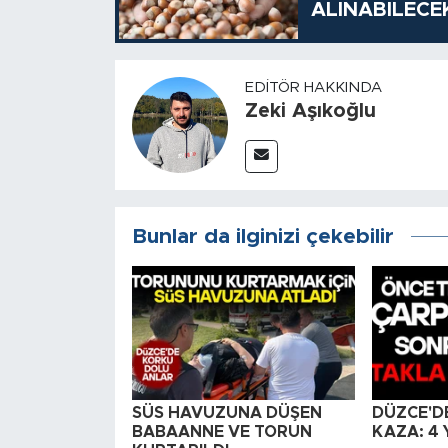
ALINABİLECE
EDITÖR HAKKINDA
Zeki Aşıkoğlu
Bunlar da ilginizi çekebilir
SÜS HAVUZUNA DÜŞEN
DÜZCE'D
BABAANNE VE TORUN
KAZA: 4 