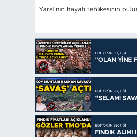
Yaralının hayati tehlikesinin bulu
EDITÖRÜN SEÇTIĞI
"OLAN YİNE F
EDITÖRÜN SEÇTIĞI
“SELAMİ SAV
EDITÖRÜN SEÇTIĞI
FINDIK ALIMI