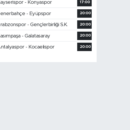
ayserispor - Konyaspor
17:00
enerbahçe - Eyüpspor
20:00
rabzonspor - Gençlerbirliği S.K.
20:00
asımpaşa - Galatasaray
20:00
ntalyaspor - Kocaelispor
20:00