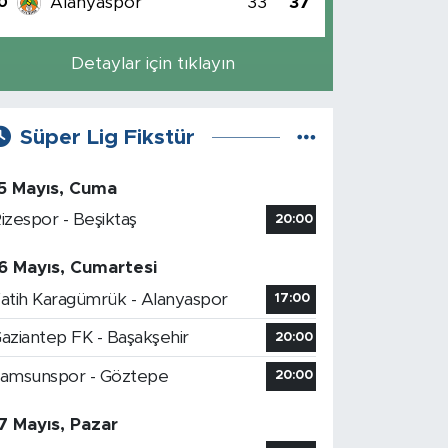
Alanyaspor
33
37
0
Detaylar için tıklayın
Süper Lig Fikstür
5 Mayıs, Cuma
izespor - Beşiktaş
20:00
6 Mayıs, Cumartesi
atih Karagümrük - Alanyaspor
17:00
aziantep FK - Başakşehir
20:00
amsunspor - Göztepe
20:00
7 Mayıs, Pazar