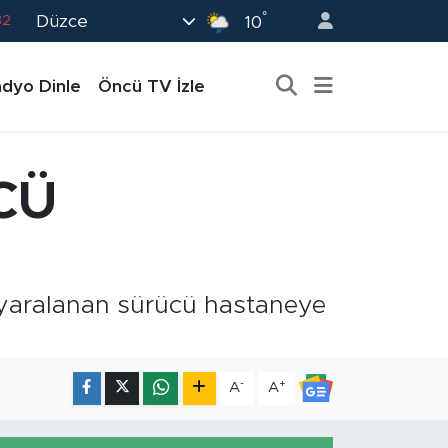
°
Düzce
02
10
19
dyo Dinle
Öncü TV İzle
18
19
0
CÜ
82
 yaralanan sürücü hastaneye
-
+
A
A