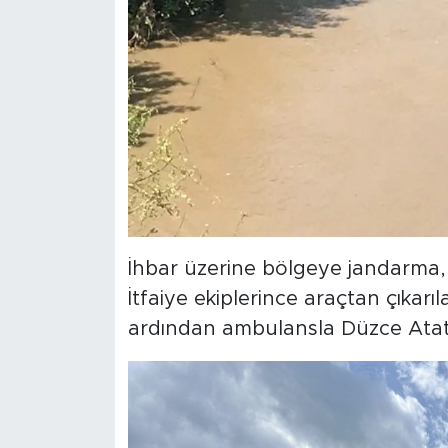
İhbar üzerine bölgeye jandarma, it
İtfaiye ekiplerince araçtan çıkarı
ardından ambulansla Düzce Atatür