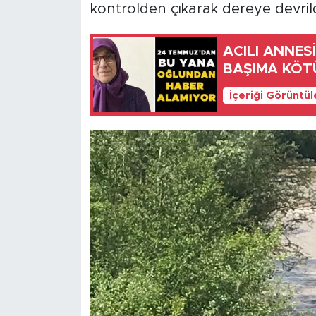
kontrolden çıkarak dereye devrild
ACILI ANNES
BAŞIMA KÖTÜ
İçeriği Görüntü