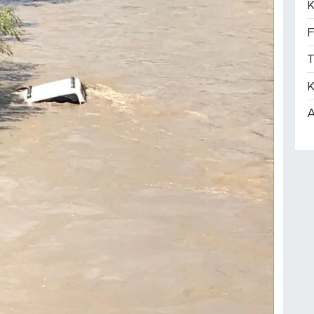
K
F
T
K
A