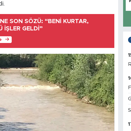
1
i.
İNE SON SÖZÜ: “BENİ KURTAR,
 İŞLER GELDİ”
le
1
R
1
F
G
S
1