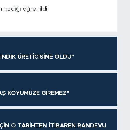
nmadığı öğrenildi.
INDIK ÜRETİCİSİNE OLDU"
AŞ KÖYÜMÜZE GİREMEZ”
 İÇİN O TARİHTEN İTİBAREN RANDEVU