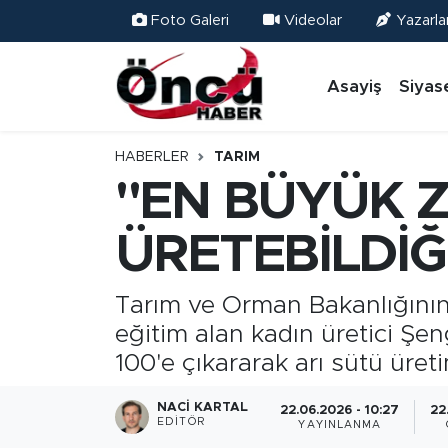
Foto Galeri
Videolar
Yazarla
Asayiş
Düzce Nöbetçi Eczaneler
Asayiş
Siyas
Gündem
Düzce Hava Durumu
HABERLER
TARIM
Sağlık & Çevre
Düzce Namaz Vakitleri
"EN BÜYÜK Z
Spor
Düzce Trafik Yoğunluk Haritası
ÜRETEBİLDİĞ
Siyaset
Süper Lig Puan Durumu ve Fikstür
Tarım ve Orman Bakanlığının
eğitim alan kadın üretici Şen
Yerel Haber
Tüm Manşetler
100'e çıkararak arı sütü üret
Öncü Radyo Dinle
Son Dakika Haberleri
NACI KARTAL
22.06.2026 - 10:27
22
EDITÖR
YAYINLANMA
Öncü TV İzle
Haber Arşivi