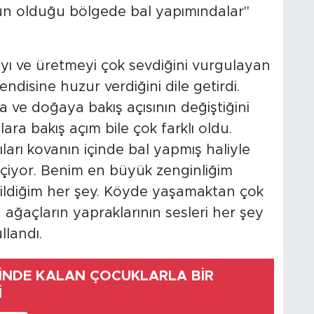
ğun olduğu bölgede bal yapımındalar"
ı ve üretmeyi çok sevdiğini vurgulayan
ndisine huzur verdiğini dile getirdi.
a ve doğaya bakış açısının değiştiğini
ra bakış açım bile çok farklı oldu.
arı kovanın içinde bal yapmış haliyle
iyor. Benim en büyük zenginliğim
ildiğim her şey. Köyde yaşamaktan çok
ğaçların yapraklarının sesleri her şey
llandı.
RİNDE KALAN ÇOCUKLARLA BİR
İ