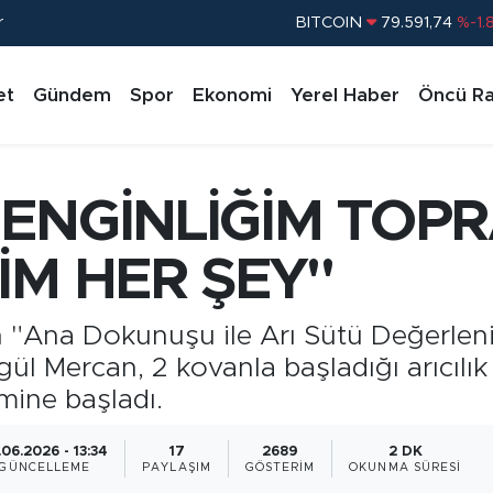
r
DOLAR
45,43620
%0.
EURO
53,38690
%0.
et
Gündem
Spor
Ekonomi
Yerel Haber
Öncü Ra
STERLİN
61,60380
%0.
G.ALTIN
6862,09000
%0.
BİST100
14.598,00
%
ENGİNLİĞİM TOPR
BITCOIN
79.591,74
%-1.
İM HER ŞEY"
 "Ana Dokunuşu ile Arı Sütü Değerlen
gül Mercan, 2 kovanla başladığı arıcılı
imine başladı.
.06.2026 - 13:34
17
2689
2 DK
GÜNCELLEME
PAYLAŞIM
GÖSTERIM
OKUNMA SÜRESI