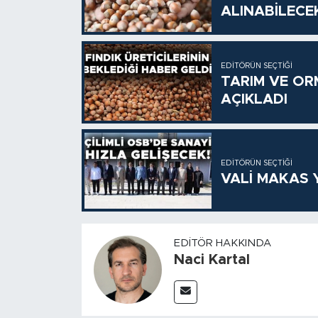
ALINABİLECE
EDITÖRÜN SEÇTIĞI
TARIM VE OR
AÇIKLADI
EDITÖRÜN SEÇTIĞI
VALİ MAKAS Y
EDITÖR HAKKINDA
Naci Kartal