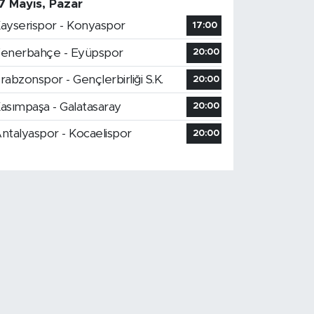
7 Mayıs, Pazar
ayserispor - Konyaspor
17:00
enerbahçe - Eyüpspor
20:00
rabzonspor - Gençlerbirliği S.K.
20:00
asımpaşa - Galatasaray
20:00
ntalyaspor - Kocaelispor
20:00