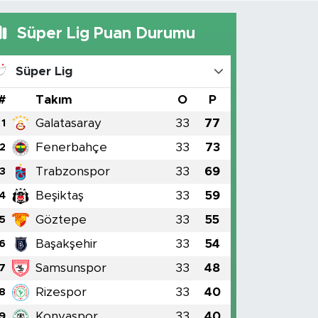
Süper Lig Puan Durumu
Süper Lig
#
Takım
O
P
Galatasaray
33
77
1
Fenerbahçe
33
73
2
Trabzonspor
33
69
3
Beşiktaş
33
59
4
Göztepe
33
55
5
Başakşehir
33
54
6
Samsunspor
33
48
7
Rizespor
33
40
8
Konyaspor
33
40
9