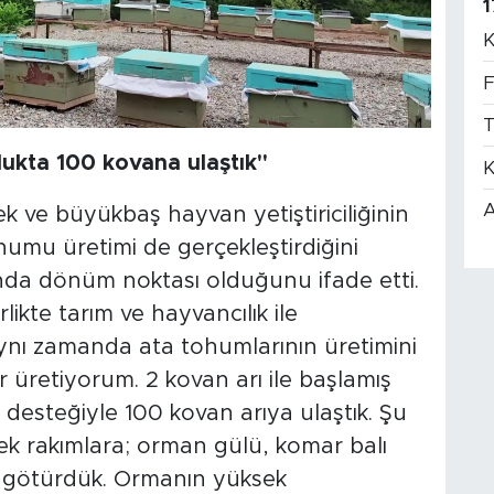
1
K
F
T
lukta 100 kovana ulaştık"
K
A
k ve büyükbaş hayvan yetiştiriciliğinin
humu üretimi de gerçekleştirdiğini
tında dönüm noktası olduğunu ifade etti.
ikte tarım ve hayvancılık ile
Aynı zamanda ata tohumlarının üretimini
 üretiyorum. 2 kovan arı ile başlamış
esteğiyle 100 kovan arıya ulaştık. Şu
ek rakımlara; orman gülü, komar balı
çin götürdük. Ormanın yüksek