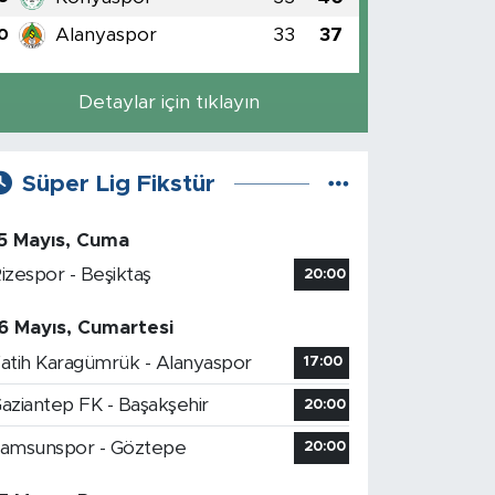
Alanyaspor
33
37
0
Detaylar için tıklayın
Süper Lig Fikstür
5 Mayıs, Cuma
izespor - Beşiktaş
20:00
6 Mayıs, Cumartesi
atih Karagümrük - Alanyaspor
17:00
aziantep FK - Başakşehir
20:00
amsunspor - Göztepe
20:00