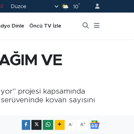
°
Düzce
02
10
19
dyo Dinle
Öncü TV İzle
18
19
0
AĞIM VE
82
iyor" projesi kapsamında
k serüveninde kovan sayısını
-
+
A
A