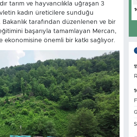
dır tarım ve hayvancılıkla uğraşan 3
1
letin kadın üreticilere sunduğu
 Bakanlık tarafından düzenlenen ve bir
eğitimini başarıyla tamamlayan Mercan,
ile ekonomisine önemli bir katkı sağlıyor.
1
R
1
F
G
S