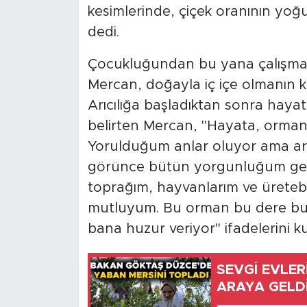
kesimlerinde, çiçek oranının yo
dedi.
Çocukluğundan bu yana çalışmay
Mercan, doğayla iç içe olmanın ke
Arıcılığa başladıktan sonra hayat
belirten Mercan, "Hayata, ormanla
Yorulduğum anlar oluyor ama arıl
görünce bütün yorgunluğum geç
toprağım, hayvanlarım ve üreteb
mutluyum. Bu orman bu dere bu a
bana huzur veriyor" ifadelerini ku
SEVGİ EVLE
ARAYA GELD