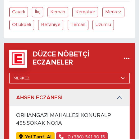
Çayırlı
İliç
Kemah
Kemaliye
Merkez
Otlukbeli
Refahiye
Tercan
Üzümlü
DÜZCE NÖBETÇI
ECZANELER
AHSEN ECZANESİ
ORHANGAZİ MAHALLESİ KONURALP
495.SOKAK NO:1A
Yol Tarifi Al
0 (380) 541 30 15