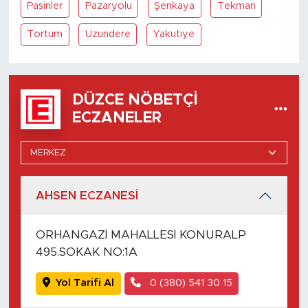
Pasinler
Pazaryolu
Şenkaya
Tekman
Tortum
Uzundere
Yakutiye
DÜZCE NÖBETÇI
ECZANELER
AHSEN ECZANESİ
ORHANGAZİ MAHALLESİ KONURALP
495.SOKAK NO:1A
Yol Tarifi Al
0 (380) 541 30 15