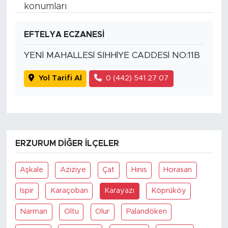
konumları
EFTELYA ECZANESİ
YENİ MAHALLESİ SIHHİYE CADDESİ NO:11B
Yol Tarifi Al
0 (442) 541 27 07
ERZURUM DIĞER İLÇELER
Aşkale
Aziziye
Çat
Hınıs
Horasan
İspir
Karaçoban
Karayazı
Köprüköy
Narman
Oltu
Olur
Palandöken