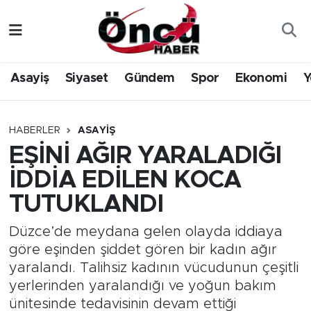
Asayiş
Düzce Nöbetçi Eczaneler
Asayiş
Siyaset
Gündem
Spor
Ekonomi
Y
Gündem
Düzce Hava Durumu
Sağlık & Çevre
Düzce Namaz Vakitleri
HABERLER
ASAYIŞ
EŞİNİ AĞIR YARALADIĞI
Spor
Düzce Trafik Yoğunluk Haritası
İDDİA EDİLEN KOCA
Siyaset
Süper Lig Puan Durumu ve Fikstür
TUTUKLANDI
Yerel Haber
Tüm Manşetler
Düzce’de meydana gelen olayda iddiaya
göre eşinden şiddet gören bir kadın ağır
Öncü Radyo Dinle
Son Dakika Haberleri
yaralandı. Talihsiz kadının vücudunun çeşitli
yerlerinden yaralandığı ve yoğun bakım
Öncü TV İzle
Haber Arşivi
ünitesinde tedavisinin devam ettiği