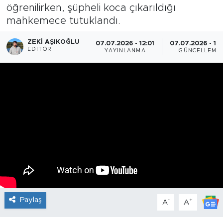
öğrenilirken, şüpheli koca çıkarıldığı
mahkemece tutuklandı.
ZEKI AŞIKOĞLU
07.07.2026 - 12:01
07.07.2026 - 12:
EDITÖR
YAYINLANMA
GÜNCELLEME
Paylaş
-
+
A
A