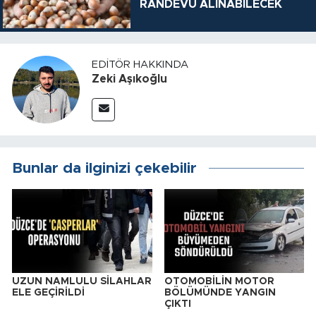
RANDEVU ALINABİLECEK
EDITÖR HAKKINDA
Zeki Aşıkoğlu
Bunlar da ilginizi çekebilir
UZUN NAMLULU SİLAHLAR
OTOMOBİLİN MOTOR
ELE GEÇİRİLDİ
BÖLÜMÜNDE YANGIN
ÇIKTI