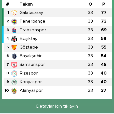
#
Takım
O
P
Galatasaray
33
77
1
Fenerbahçe
33
73
2
Trabzonspor
33
69
3
Beşiktaş
33
59
4
Göztepe
33
55
5
Başakşehir
33
54
6
Samsunspor
33
48
7
Rizespor
33
40
8
Konyaspor
33
40
9
Alanyaspor
33
37
10
Detaylar için tıklayın