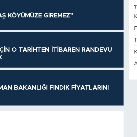
1
AŞ KÖYÜMÜZE GİREMEZ”
K
F
T
 İÇİN O TARİHTEN İTİBAREN RANDEVU
K
K
A
MAN BAKANLIĞI FINDIK FİYATLARINI