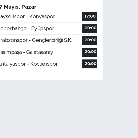
7 Mayıs, Pazar
ayserispor - Konyaspor
17:00
enerbahçe - Eyüpspor
20:00
rabzonspor - Gençlerbirliği S.K.
20:00
asımpaşa - Galatasaray
20:00
ntalyaspor - Kocaelispor
20:00