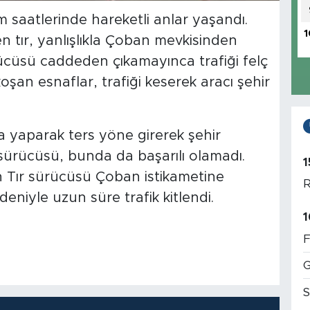
 saatlerinde hareketli anlar yaşandı.
1
 tır, yanlışlıkla Çoban mevkisinden
rücüsü caddeden çıkamayınca trafiği felç
oşan esnaflar, trafiği keserek aracı şehir
ra yaparak ters yöne girerek şehir
sürücüsü, bunda da başarılı olamadı.
1
n Tır sürücüsü Çoban istikametine
R
niyle uzun süre trafik kitlendi.
1
F
G
S