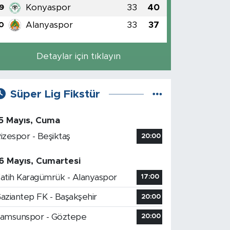
Konyaspor
33
40
9
Alanyaspor
33
37
0
Detaylar için tıklayın
Süper Lig Fikstür
5 Mayıs, Cuma
izespor - Beşiktaş
20:00
6 Mayıs, Cumartesi
atih Karagümrük - Alanyaspor
17:00
aziantep FK - Başakşehir
20:00
amsunspor - Göztepe
20:00