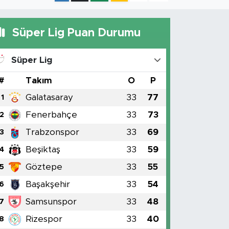
Süper Lig Puan Durumu
Süper Lig
#
Takım
O
P
Galatasaray
33
77
1
Fenerbahçe
33
73
2
Trabzonspor
33
69
3
Beşiktaş
33
59
4
Göztepe
33
55
5
Başakşehir
33
54
6
Samsunspor
33
48
7
Rizespor
33
40
8