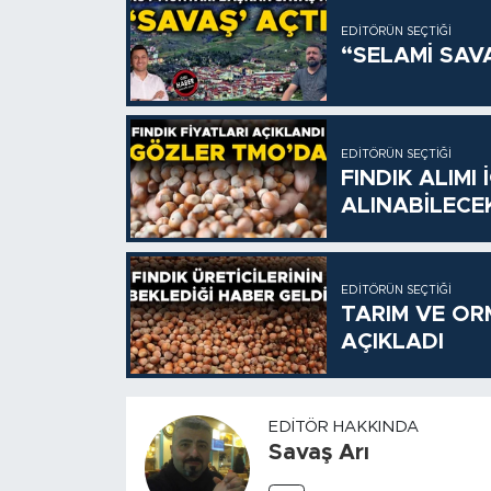
EDITÖRÜN SEÇTIĞI
“SELAMİ SAV
EDITÖRÜN SEÇTIĞI
FINDIK ALIMI
ALINABİLECE
EDITÖRÜN SEÇTIĞI
TARIM VE OR
AÇIKLADI
EDITÖR HAKKINDA
Savaş Arı