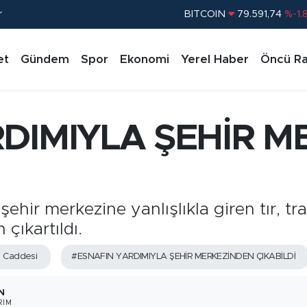
r
BITCOIN
79.591,74
%-1.
DOLAR
45,43620
%0.
et
Gündem
Spor
Ekonomi
Yerel Haber
Öncü Ra
EURO
53,38690
%0.
STERLİN
61,60380
%0.
G.ALTIN
6862,09000
%0.
DIMIYLA ŞEHİR 
BİST100
14.598,00
%
ir merkezine yanlışlıkla giren tır, trafiğ
çıkartıldı.
l Caddesi
#ESNAFIN YARDIMIYLA ŞEHİR MERKEZİNDEN ÇIKABİLDİ
N
RIM