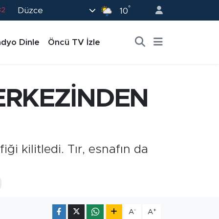
°
Düzce
82
10
02
dyo Dinle
Öncü TV İzle
19
18
19
MERKEZİNDEN
0
i kilitledi. Tır, esnafın da
-
+
A
A