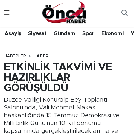
Asayiş
Düzce Nöbetçi Eczaneler
Asayiş
Siyaset
Gündem
Spor
Ekonomi
Y
Gündem
Düzce Hava Durumu
Sağlık & Çevre
Düzce Namaz Vakitleri
HABERLER
HABER
ETKİNLİK TAKVİMİ VE
Spor
Düzce Trafik Yoğunluk Haritası
HAZIRLIKLAR
Siyaset
Süper Lig Puan Durumu ve Fikstür
GÖRÜŞÜLDÜ
Yerel Haber
Tüm Manşetler
Düzce Valiliği Konuralp Bey Toplantı
Salonu'nda, Vali Mehmet Makas
Öncü Radyo Dinle
Son Dakika Haberleri
başkanlığında 15 Temmuz Demokrasi ve
Milli Birlik Günü'nün 10. yıl dönümü
Öncü TV İzle
Haber Arşivi
kapsamında gerçekleştirilecek anma ve