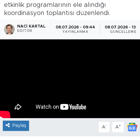
etkinlik programlarının ele alındığı
koordinasyon toplantısı düzenlendi.
NACI KARTAL
08.07.2026 - 09:44
08.07.2026 - 13:0
EDITÖR
YAYINLANMA
GÜNCELLEME
Paylaş
-
+
A
A