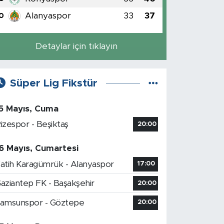
Alanyaspor
33
37
0
Detaylar için tıklayın
Süper Lig Fikstür
5 Mayıs, Cuma
izespor - Beşiktaş
20:00
6 Mayıs, Cumartesi
atih Karagümrük - Alanyaspor
17:00
aziantep FK - Başakşehir
20:00
amsunspor - Göztepe
20:00