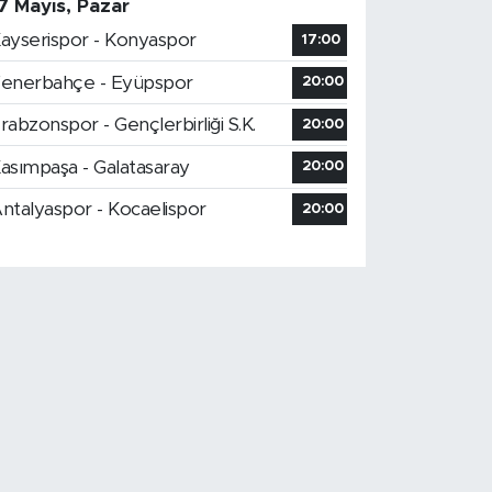
7 Mayıs, Pazar
ayserispor - Konyaspor
17:00
enerbahçe - Eyüpspor
20:00
rabzonspor - Gençlerbirliği S.K.
20:00
asımpaşa - Galatasaray
20:00
ntalyaspor - Kocaelispor
20:00