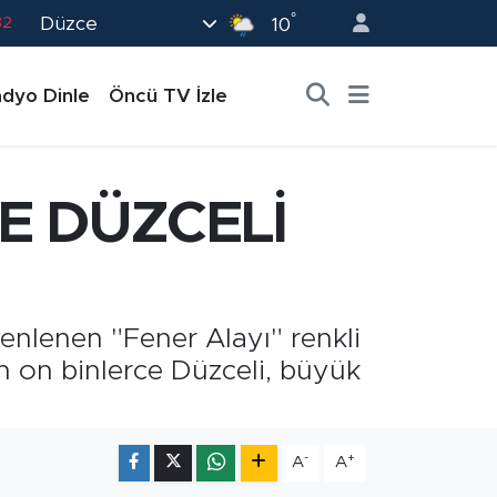
°
Düzce
02
10
19
dyo Dinle
Öncü TV İzle
18
19
0
E DÜZCELİ
82
enlenen "Fener Alayı" renkli
an on binlerce Düzceli, büyük
-
+
A
A