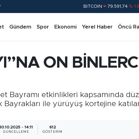
r
DOLAR
45,43620
%0.
EURO
53,38690
%0.
et
Gündem
Spor
Ekonomi
Yerel Haber
Öncü Ra
STERLİN
61,60380
%0.
G.ALTIN
6862,09000
%0.
BİST100
14.598,00
%
I”NA ON BİNLERC
BITCOIN
79.591,74
%-1.
t Bayramı etkinlikleri kapsamında düz
 Bayrakları ile yürüyüş kortejine katıl
30.10.2025 - 14:11
612
GÜNCELLEME
GÖSTERIM