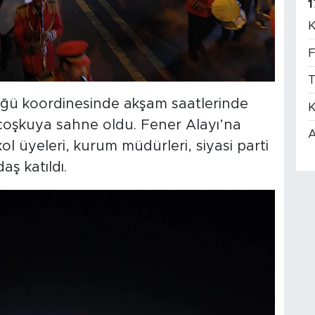
1
K
F
T
üğü koordinesinde akşam saatlerinde
K
coşkuya sahne oldu. Fener Alayı’na
A
ol üyeleri, kurum müdürleri, siyasi parti
aş katıldı.