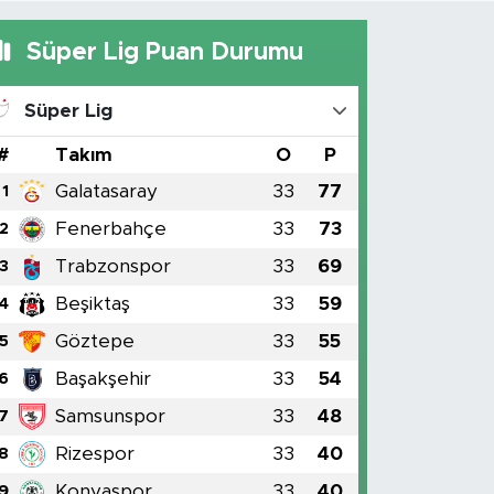
Süper Lig Puan Durumu
Süper Lig
#
Takım
O
P
Galatasaray
33
77
1
Fenerbahçe
33
73
2
Trabzonspor
33
69
3
Beşiktaş
33
59
4
Göztepe
33
55
5
Başakşehir
33
54
6
Samsunspor
33
48
7
Rizespor
33
40
8
Konyaspor
33
40
9