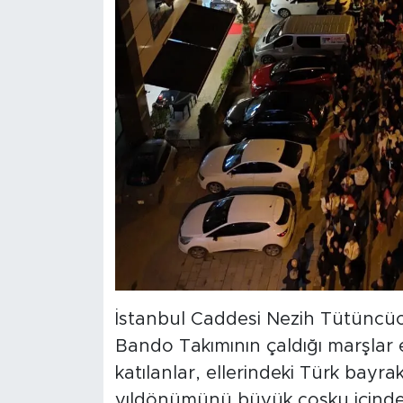
İstanbul Caddesi Nezih Tütüncü
Bando Takımının çaldığı marşlar 
katılanlar, ellerindeki Türk bayrak
yıldönümünü büyük coşku içinde 