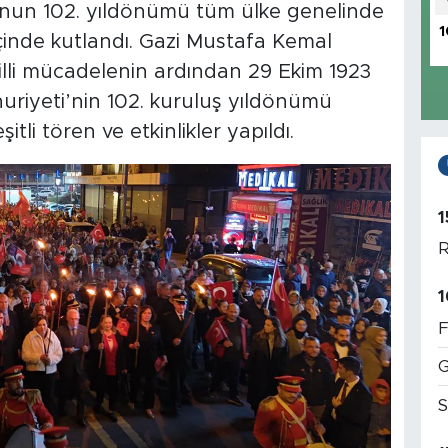
unun 102. yıldönümü tüm ülke genelinde
1
çinde kutlandı. Gazi Mustafa Kemal
milli mücadelenin ardından 29 Ekim 1923
huriyeti’nin 102. kuruluş yıldönümü
li tören ve etkinlikler yapıldı.
1
R
1
F
G
S