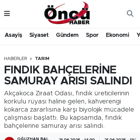
Asayiş
Düzce Nöbetçi Eczaneler
Asayiş
Siyaset
Gündem
Spor
Ekonomi
Y
Gündem
Düzce Hava Durumu
Sağlık & Çevre
Düzce Namaz Vakitleri
HABERLER
TARIM
FINDIK BAHÇELERİNE
Spor
Düzce Trafik Yoğunluk Haritası
SAMURAY ARISI SALINDI
Siyaset
Süper Lig Puan Durumu ve Fikstür
Akçakoca Ziraat Odası, fındık üreticilerinin
korkulu rüyası haline gelen, kahverengi
Yerel Haber
Tüm Manşetler
kokarca zararlısına karşı biyolojik mücadele
çalışması başlattı. Bu kapsamda, fındık
Öncü Radyo Dinle
Son Dakika Haberleri
bahçelerine samuray arısı salındı.
Öncü TV İzle
Haber Arşivi
OĞUZHAN BAL