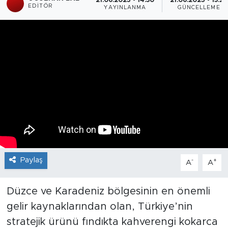
21.06.2025 - 14:30
21.06.2025 - 13:28
EDITÖR
YAYINLANMA
GÜNCELLEME
Paylaş
-
+
A
A
Düzce ve Karadeniz bölgesinin en önemli
gelir kaynaklarından olan, Türkiye’nin
stratejik ürünü fındıkta kahverengi kokarca