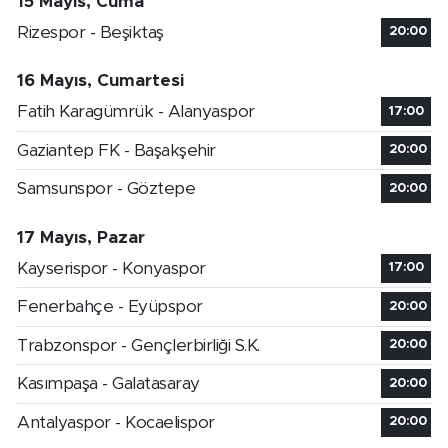
15 Mayıs, Cuma
Rizespor - Beşiktaş
20:00
16 Mayıs, Cumartesi
Fatih Karagümrük - Alanyaspor
17:00
Gaziantep FK - Başakşehir
20:00
Samsunspor - Göztepe
20:00
17 Mayıs, Pazar
Kayserispor - Konyaspor
17:00
Fenerbahçe - Eyüpspor
20:00
Trabzonspor - Gençlerbirliği S.K.
20:00
Kasımpaşa - Galatasaray
20:00
Antalyaspor - Kocaelispor
20:00