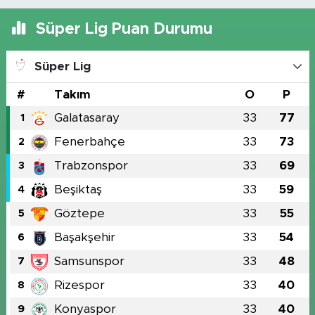
Süper Lig Puan Durumu
Süper Lig
#
Takım
O
P
Galatasaray
33
77
1
Fenerbahçe
33
73
2
Trabzonspor
33
69
3
Beşiktaş
33
59
4
Göztepe
33
55
5
Başakşehir
33
54
6
Samsunspor
33
48
7
Rizespor
33
40
8
Konyaspor
33
40
9