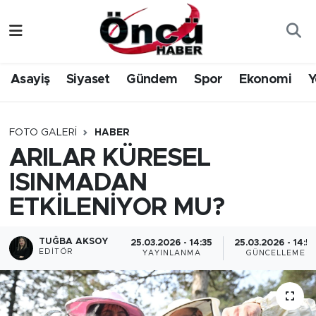
Asayiş
Düzce Nöbetçi Eczaneler
Asayiş
Siyaset
Gündem
Spor
Ekonomi
Y
Gündem
Düzce Hava Durumu
Sağlık & Çevre
Düzce Namaz Vakitleri
FOTO GALERI
HABER
ARILAR KÜRESEL
Spor
Düzce Trafik Yoğunluk Haritası
ISINMADAN
Siyaset
Süper Lig Puan Durumu ve Fikstür
ETKİLENİYOR MU?
Yerel Haber
Tüm Manşetler
TUĞBA AKSOY
25.03.2026 - 14:35
25.03.2026 - 14:5
EDITÖR
YAYINLANMA
GÜNCELLEME
Öncü Radyo Dinle
Son Dakika Haberleri
Öncü TV İzle
Haber Arşivi