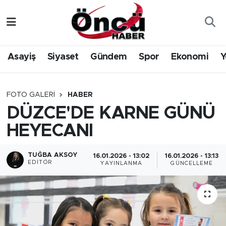
Asayiş
Düzce Nöbetçi Eczaneler
Asayiş
Siyaset
Gündem
Spor
Ekonomi
Y
Gündem
Düzce Hava Durumu
Sağlık & Çevre
Düzce Namaz Vakitleri
FOTO GALERI
HABER
DÜZCE'DE KARNE GÜNÜ
Spor
Düzce Trafik Yoğunluk Haritası
HEYECANI
Siyaset
Süper Lig Puan Durumu ve Fikstür
TUĞBA AKSOY
16.01.2026 - 13:02
16.01.2026 - 13:13
EDITÖR
YAYINLANMA
GÜNCELLEME
Yerel Haber
Tüm Manşetler
Öncü Radyo Dinle
Son Dakika Haberleri
Öncü TV İzle
Haber Arşivi