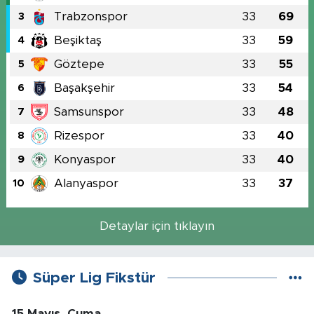
Trabzonspor
33
69
3
Beşiktaş
33
59
4
Göztepe
33
55
5
Başakşehir
33
54
6
Samsunspor
33
48
7
Rizespor
33
40
8
Konyaspor
33
40
9
Alanyaspor
33
37
10
Detaylar için tıklayın
Süper Lig Fikstür
15 Mayıs, Cuma