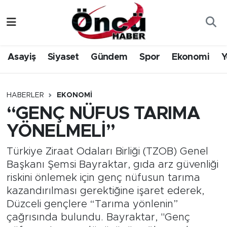
Asayiş
Düzce Nöbetçi Eczaneler
Asayiş
Siyaset
Gündem
Spor
Ekonomi
Y
Gündem
Düzce Hava Durumu
Sağlık & Çevre
Düzce Namaz Vakitleri
HABERLER
EKONOMI
“GENÇ NÜFUS TARIMA
Spor
Düzce Trafik Yoğunluk Haritası
YÖNELMELİ”
Siyaset
Süper Lig Puan Durumu ve Fikstür
Türkiye Ziraat Odaları Birliği (TZOB) Genel
Başkanı Şemsi Bayraktar, gıda arz güvenliği
Yerel Haber
Tüm Manşetler
riskini önlemek için genç nüfusun tarıma
kazandırılması gerektiğine işaret ederek,
Öncü Radyo Dinle
Son Dakika Haberleri
Düzceli gençlere “Tarıma yönlenin”
çağrısında bulundu. Bayraktar, "Genç
Öncü TV İzle
Haber Arşivi