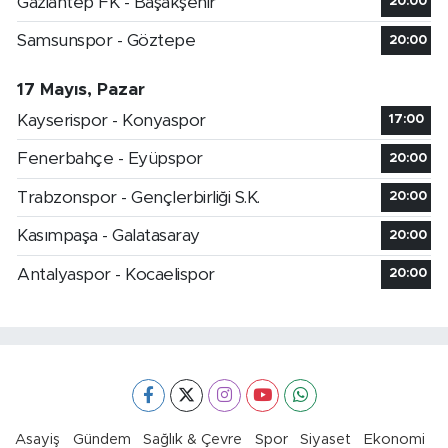
Gaziantep FK - Başakşehir
20:00
Samsunspor - Göztepe
20:00
17 Mayıs, Pazar
Kayserispor - Konyaspor
17:00
Fenerbahçe - Eyüpspor
20:00
Trabzonspor - Gençlerbirliği S.K.
20:00
Kasımpaşa - Galatasaray
20:00
Antalyaspor - Kocaelispor
20:00
Asayiş
Gündem
Sağlık & Çevre
Spor
Siyaset
Ekonomi