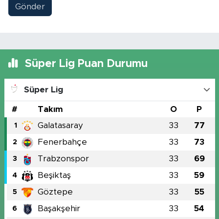
Gönder
Süper Lig Puan Durumu
Süper Lig
#
Takım
O
P
Galatasaray
33
77
1
Fenerbahçe
33
73
2
Trabzonspor
33
69
3
Beşiktaş
33
59
4
Göztepe
33
55
5
Başakşehir
33
54
6