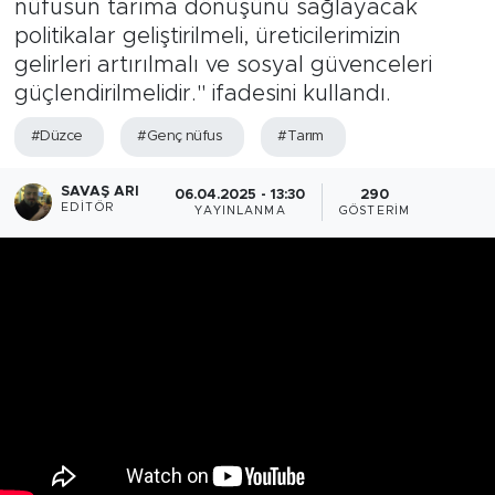
nüfusun tarıma dönüşünü sağlayacak
politikalar geliştirilmeli, üreticilerimizin
gelirleri artırılmalı ve sosyal güvenceleri
güçlendirilmelidir." ifadesini kullandı.
#Düzce
#Genç nüfus
#Tarım
SAVAŞ ARI
06.04.2025 - 13:30
290
EDITÖR
YAYINLANMA
GÖSTERIM