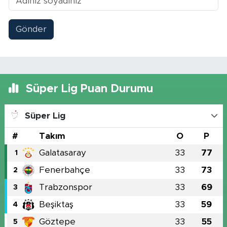
Gönder
Süper Lig Puan Durumu
Süper Lig
#
Takım
O
P
Galatasaray
33
77
1
Fenerbahçe
33
73
2
Trabzonspor
33
69
3
Beşiktaş
33
59
4
Göztepe
33
55
5