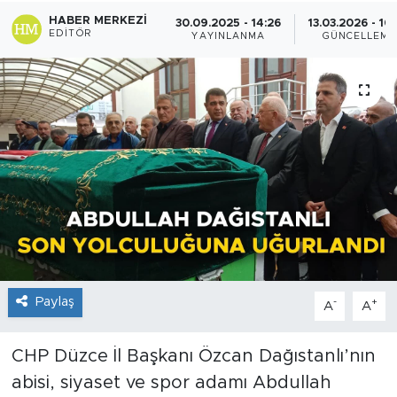
HABER MERKEZI
30.09.2025 - 14:26
13.03.2026 - 10
EDITÖR
YAYINLANMA
GÜNCELLEME
Paylaş
-
+
A
A
CHP Düzce İl Başkanı Özcan Dağıstanlı’nın
abisi, siyaset ve spor adamı Abdullah