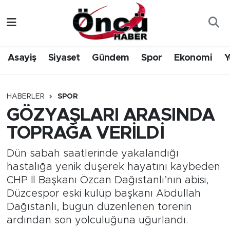
Asayiş
Düzce Nöbetçi Eczaneler
Asayiş
Siyaset
Gündem
Spor
Ekonomi
Y
Gündem
Düzce Hava Durumu
Sağlık & Çevre
Düzce Namaz Vakitleri
HABERLER
SPOR
GÖZYAŞLARI ARASINDA
Spor
Düzce Trafik Yoğunluk Haritası
TOPRAĞA VERİLDİ
Siyaset
Süper Lig Puan Durumu ve Fikstür
Dün sabah saatlerinde yakalandığı
hastalığa yenik düşerek hayatını kaybeden
Yerel Haber
Tüm Manşetler
CHP İl Başkanı Özcan Dağıstanlı’nın abisi,
Düzcespor eski kulüp başkanı Abdullah
Öncü Radyo Dinle
Son Dakika Haberleri
Dağıstanlı, bugün düzenlenen törenin
ardından son yolculuğuna uğurlandı.
Öncü TV İzle
Haber Arşivi