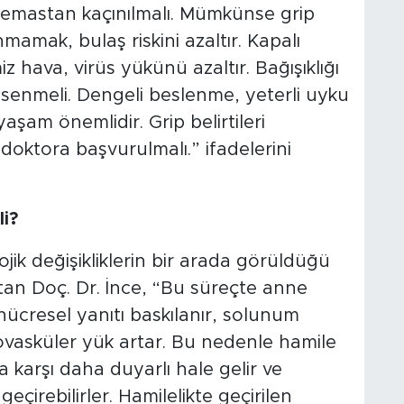
e temastan kaçınılmalı. Mümkünse grip
mamak, bulaş riskini azaltır. Kapalı
iz hava, virüs yükünü azaltır. Bağışıklığı
senmeli. Dengeli beslenme, yeterli uyku
 yaşam önemlidir. Grip belirtileri
oktora başvurulmalı.” ifadelerini
li?
ojik değişikliklerin bir arada görüldüğü
an Doç. Dr. İnce, “Bu süreçte anne
 hücresel yanıtı baskılanır, solunum
iyovasküler yük artar. Bu nedenle hamile
 karşı daha duyarlı hale gelir ve
 geçirebilirler. Hamilelikte geçirilen