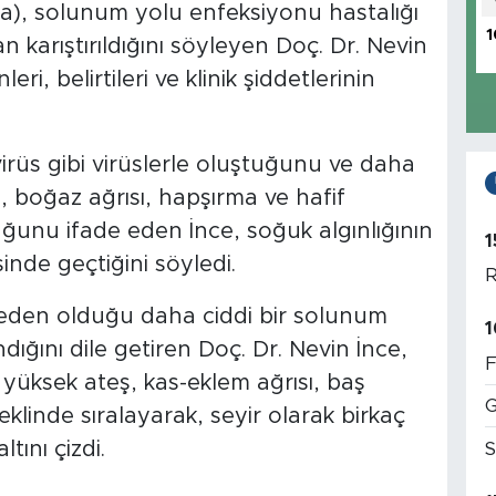
nza), solunum yolu enfeksiyonu hastalığı
1
 karıştırıldığını söyleyen Doç. Dr. Nevin
eri, belirtileri ve klinik şiddetlerinin
virüs gibi virüslerle oluştuğunu ve daha
sı, boğaz ağrısı, hapşırma ve hafif
duğunu ifade eden İnce, soğuk algınlığının
1
inde geçtiğini söyledi.
R
 neden olduğu daha ciddi bir solunum
1
ığını dile getiren Doç. Dr. Nevin İnce,
F
n yüksek ateş, kas-eklem ağrısı, baş
G
klinde sıralayarak, seyir olarak birkaç
ını çizdi.
S