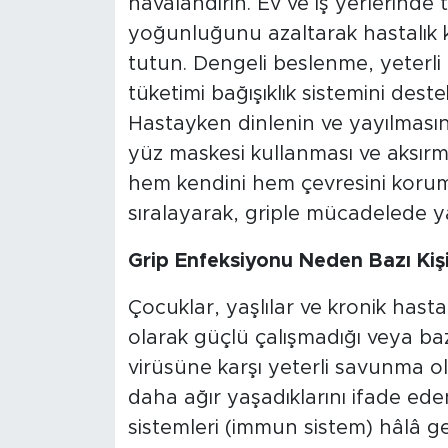
havalandırın. Ev ve iş yerlerinde
yoğunluğunu azaltarak hastalık ka
tutun. Dengeli beslenme, yeterli 
tüketimi bağışıklık sistemini dest
Hastayken dinlenin ve yayılmasını
yüz maskesi kullanması ve aksır
hem kendini hem çevresini koruma
sıralayarak, griple mücadelede y
Grip Enfeksiyonu Neden Bazı Kiş
Çocuklar, yaşlılar ve kronik hastal
olarak güçlü çalışmadığı veya baz
virüsüne karşı yeterli savunma olu
daha ağır yaşadıklarını ifade ede
sistemleri (immun sistem) hâlâ g