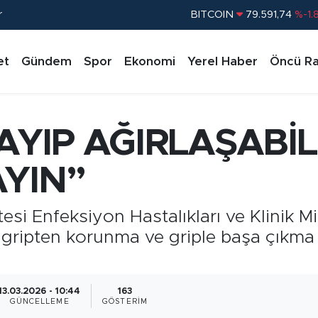
BITCOIN
79.591,74
%-1.
r
DOLAR
45,43620
%0.
EURO
53,38690
%0.
et
Gündem
Spor
Ekonomi
Yerel Haber
Öncü Ra
STERLİN
61,60380
%0.
G.ALTIN
6862,09000
%0.
AYIP AĞIRLAŞABİLİ
BİST100
14.598,00
%
YIN’’
esi Enfeksiyon Hastalıkları ve Klinik Mi
, gripten korunma ve griple başa çıkm
13.03.2026 - 10:44
163
GÜNCELLEME
GÖSTERIM