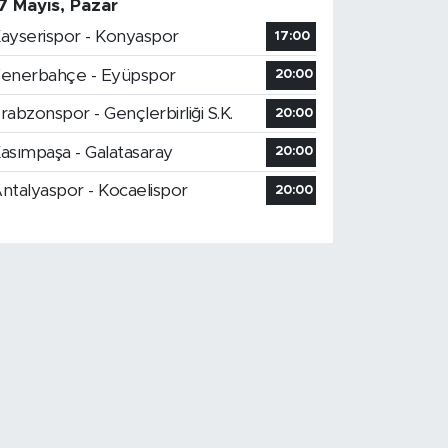
7 Mayıs, Pazar
ayserispor - Konyaspor
17:00
enerbahçe - Eyüpspor
20:00
rabzonspor - Gençlerbirliği S.K.
20:00
asımpaşa - Galatasaray
20:00
ntalyaspor - Kocaelispor
20:00