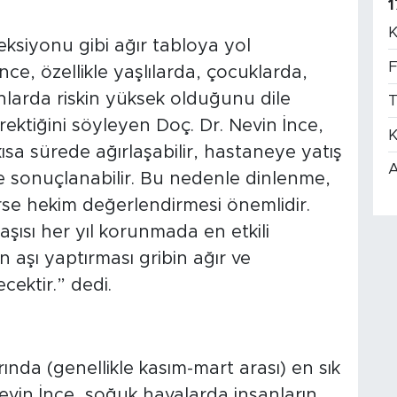
1
K
eksiyonu gibi ağır tabloya yol
F
nce, özellikle yaşlılarda, çocuklarda,
nlarda riskin yüksek olduğunu dile
T
erektiğini söyleyen Doç. Dr. Nevin İnce,
K
ısa sürede ağırlaşabilir, hastaneye yatış
A
le sonuçlanabilir. Bu nedenle dinlenme,
kirse hekim değerlendirmesi önemlidir.
aşısı her yıl korunmada en etkili
ın aşı yaptırması gribin ağır ve
ektir.” dedi.
ında (genellikle kasım-mart arası) en sık
vin İnce, soğuk havalarda insanların