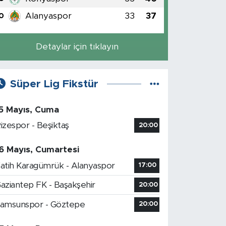
Alanyaspor
33
37
0
Detaylar için tıklayın
Süper Lig Fikstür
5 Mayıs, Cuma
izespor - Beşiktaş
20:00
6 Mayıs, Cumartesi
atih Karagümrük - Alanyaspor
17:00
aziantep FK - Başakşehir
20:00
amsunspor - Göztepe
20:00