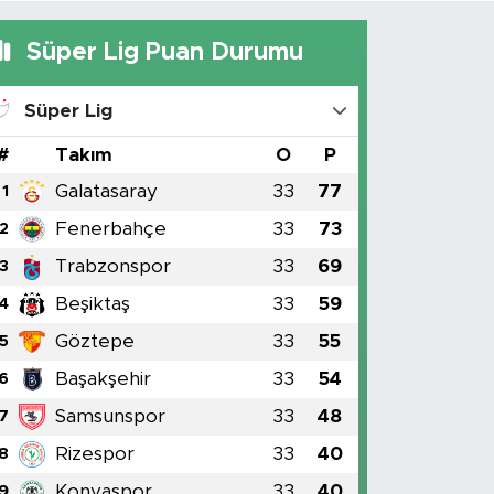
Süper Lig Puan Durumu
Süper Lig
#
Takım
O
P
Galatasaray
33
77
1
Fenerbahçe
33
73
2
Trabzonspor
33
69
3
Beşiktaş
33
59
4
Göztepe
33
55
5
Başakşehir
33
54
6
Samsunspor
33
48
7
Rizespor
33
40
8
Konyaspor
33
40
9