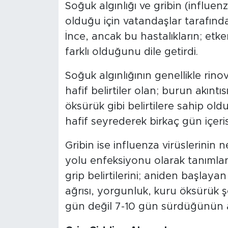
Soğuk algınlığı ve gribin (influe
olduğu için vatandaşlar tarafından
İnce, ancak bu hastalıkların; etkenl
farklı olduğunu dile getirdi.
Soğuk algınlığının genellikle rino
hafif belirtiler olan; burun akıntı
öksürük gibi belirtilere sahip ol
hafif seyrederek birkaç gün içeris
Gribin ise influenza virüslerinin
yolu enfeksiyonu olarak tanımland
grip belirtilerini; aniden başlaya
ağrısı, yorgunluk, kuru öksürük şe
gün değil 7-10 gün sürdüğünün alt