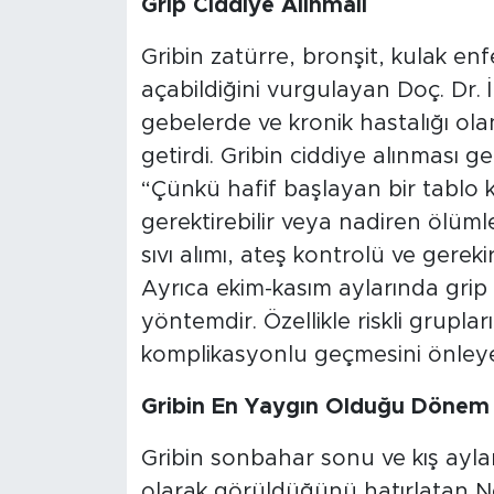
Grip Ciddiye Alınmalı
Gribin zatürre, bronşit, kulak enf
açabildiğini vurgulayan Doç. Dr. İ
gebelerde ve kronik hastalığı ola
getirdi. Gribin ciddiye alınması g
“Çünkü hafif başlayan bir tablo k
gerektirebilir veya nadiren ölüm
sıvı alımı, ateş kontrolü ve gere
Ayrıca ekim-kasım aylarında grip 
yöntemdir. Özellikle riskli gruplar
komplikasyonlu geçmesini önleyec
Gribin En Yaygın Olduğu Dönem
Gribin sonbahar sonu ve kış aylar
olarak görüldüğünü hatırlatan Ne