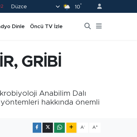
82
°
Düzce
10
02
19
dyo Dinle
Öncü TV İzle
18
19
R, GRİBİ
0
krobiyoloji Anabilim Dalı
a yöntemleri hakkında önemli
-
+
A
A