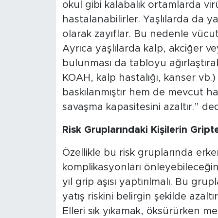
okul gibi kalabalık ortamlarda v
hastalanabilirler. Yaşlılarda da ya
olarak zayıflar. Bu nedenle vücut v
Ayrıca yaşlılarda kalp, akciğer ve
bulunması da tabloyu ağırlaştırabi
KOAH, kalp hastalığı, kanser vb.) 
baskılanmıştır hem de mevcut ha
savaşma kapasitesini azaltır.” ded
Risk Gruplarındaki Kişilerin Grip
Özellikle bu risk gruplarında erken
komplikasyonları önleyebileceğini
yıl grip aşısı yaptırılmalı. Bu gr
yatış riskini belirgin şekilde azalt
Elleri sık yıkamak, öksürürken me