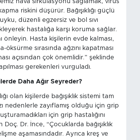
 temiz hava sirkülasyonu sağlamak, virüs
pma riskini düşürür. Bağışıklığı güçlü
uyku, düzenli egzersiz ve bol sıvı
ekleyerek hastalığa karşı koruma sağlar.
 önleyin. Hasta kişilerin evde kalması,
ma-öksürme sırasında ağzını kapatması
sı açısından çok önemlidir.” şeklinde
apılması gerekenleri vurguladı.
ilerde Daha Ağır Seyreder?
ığı olan kişilerde bağışıklık sistemi tam
ı nedenlerle zayıflamış olduğu için grip
şturamadıkları için grip hastalığını
n Doç. Dr. İnce, “Çocuklarda bağışıklık
elişme aşamasındadır. Ayrıca kreş ve