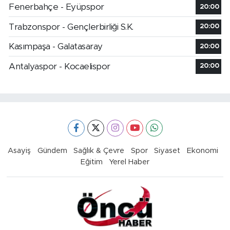
Fenerbahçe - Eyüpspor
20:00
Trabzonspor - Gençlerbirliği S.K.
20:00
Kasımpaşa - Galatasaray
20:00
Antalyaspor - Kocaelispor
20:00
Asayiş
Gündem
Sağlık & Çevre
Spor
Siyaset
Ekonomi
Eğitim
Yerel Haber