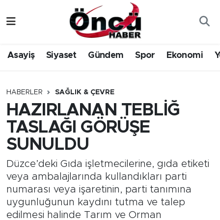
Asayiş
Düzce Nöbetçi Eczaneler
Asayiş
Siyaset
Gündem
Spor
Ekonomi
Y
Gündem
Düzce Hava Durumu
Sağlık & Çevre
Düzce Namaz Vakitleri
HABERLER
SAĞLIK & ÇEVRE
HAZIRLANAN TEBLİĞ
Spor
Düzce Trafik Yoğunluk Haritası
TASLAĞI GÖRÜŞE
Siyaset
Süper Lig Puan Durumu ve Fikstür
SUNULDU
Yerel Haber
Tüm Manşetler
Düzce’deki Gıda işletmecilerine, gıda etiketi
veya ambalajlarında kullandıkları parti
Öncü Radyo Dinle
Son Dakika Haberleri
numarası veya işaretinin, parti tanımına
uygunluğunun kaydını tutma ve talep
Öncü TV İzle
Haber Arşivi
edilmesi halinde Tarım ve Orman