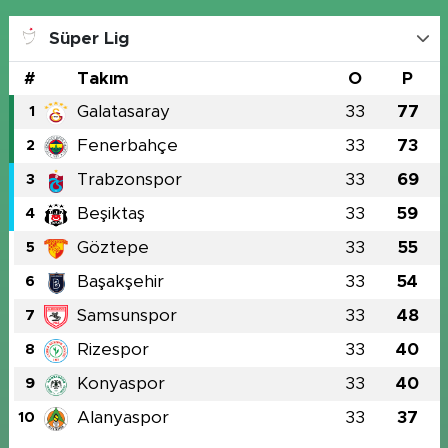
Süper Lig
#
Takım
O
P
Galatasaray
33
77
1
Fenerbahçe
33
73
2
Trabzonspor
33
69
3
Beşiktaş
33
59
4
Göztepe
33
55
5
Başakşehir
33
54
6
Samsunspor
33
48
7
Rizespor
33
40
8
Konyaspor
33
40
9
Alanyaspor
33
37
10