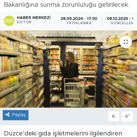
Bakanlığına sunma zorunluluğu getirilecek.
HABER MERKEZI
28.09.2024 - 17:30
08.10.2025 - 15
EDITÖR
YAYINLANMA
GÜNCELLEME
Paylaş
-
+
A
A
Düzce’deki gıda işletmelerini ilgilendiren