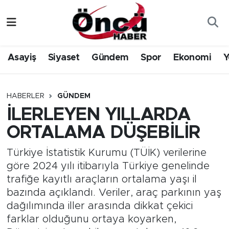
Asayiş
Düzce Nöbetçi Eczaneler
Asayiş
Siyaset
Gündem
Spor
Ekonomi
Y
Gündem
Düzce Hava Durumu
Sağlık & Çevre
Düzce Namaz Vakitleri
HABERLER
GÜNDEM
İLERLEYEN YILLARDA
Spor
Düzce Trafik Yoğunluk Haritası
ORTALAMA DÜŞEBİLİR
Siyaset
Süper Lig Puan Durumu ve Fikstür
Türkiye İstatistik Kurumu (TÜİK) verilerine
göre 2024 yılı itibarıyla Türkiye genelinde
Yerel Haber
Tüm Manşetler
trafiğe kayıtlı araçların ortalama yaşı il
bazında açıklandı. Veriler, araç parkının yaş
Öncü Radyo Dinle
Son Dakika Haberleri
dağılımında iller arasında dikkat çekici
farklar olduğunu ortaya koyarken,
Öncü TV İzle
Haber Arşivi