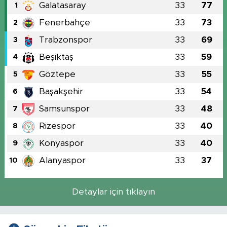
Galatasaray
33
77
1
Fenerbahçe
33
73
2
Trabzonspor
33
69
3
Beşiktaş
33
59
4
Göztepe
33
55
5
Başakşehir
33
54
6
Samsunspor
33
48
7
Rizespor
33
40
8
Konyaspor
33
40
9
Alanyaspor
33
37
10
Detaylar için tıklayın