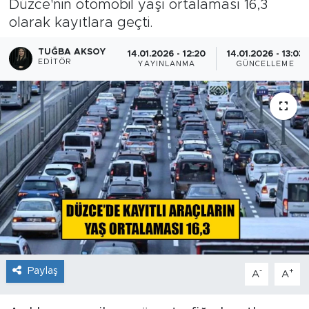
Düzce'nin otomobil yaşı ortalaması 16,3
olarak kayıtlara geçti.
TUĞBA AKSOY
14.01.2026 - 12:20
14.01.2026 - 13:03
EDITÖR
YAYINLANMA
GÜNCELLEME
Paylaş
-
+
A
A