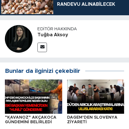
RANDEVU ALINABİLECEK
EDITÖR HAKKINDA
Tuğba Aksoy
Bunlar da ilginizi çekebilir
“KAVANOZ” AKÇAKOCA
DAGEM’DEN SLOVENYA
GÜNDEMİNİ BELİRLEDİ
ZİYARETİ