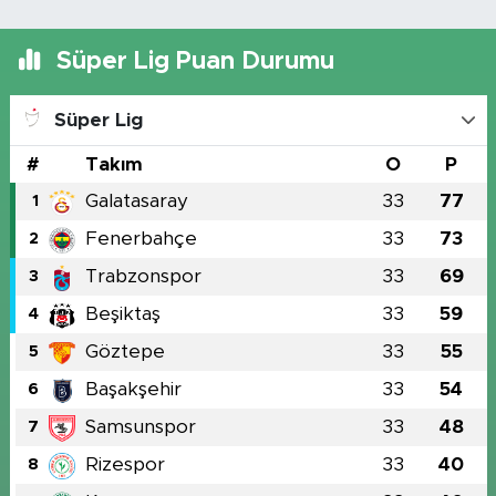
Süper Lig Puan Durumu
Süper Lig
#
Takım
O
P
Galatasaray
33
77
1
Fenerbahçe
33
73
2
Trabzonspor
33
69
3
Beşiktaş
33
59
4
Göztepe
33
55
5
Başakşehir
33
54
6
Samsunspor
33
48
7
Rizespor
33
40
8