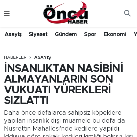
Asayiş
Düzce Nöbetçi Eczaneler
Asayiş
Siyaset
Gündem
Spor
Ekonomi
Y
Gündem
Düzce Hava Durumu
Sağlık & Çevre
Düzce Namaz Vakitleri
HABERLER
ASAYIŞ
İNSANLIKTAN NASİBİNİ
Spor
Düzce Trafik Yoğunluk Haritası
ALMAYANLARIN SON
Siyaset
Süper Lig Puan Durumu ve Fikstür
VUKUATI YÜREKLERİ
SIZLATTI
Yerel Haber
Tüm Manşetler
Daha önce defalarca sahipsiz köpeklere
Öncü Radyo Dinle
Son Dakika Haberleri
yapılan insanlık dışı muamele bu defa da
Nusrettin Mahallesi’nde kedilere yapıldı.
Öncü TV İzle
Haber Arşivi
İddiaya göre sokak kedileri kimliği belirsiz kişi