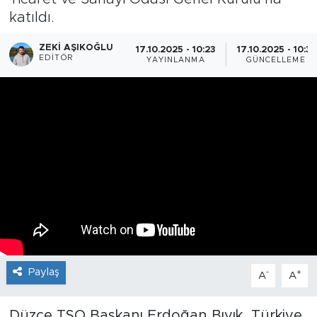
katıldı.
ZEKI AŞIKOĞLU
17.10.2025 - 10:23
17.10.2025 - 10:31
EDITÖR
YAYINLANMA
GÜNCELLEME
Paylaş
-
+
A
A
Düzce TSO Başkanı Erdoğan Bıyık, Türkiye