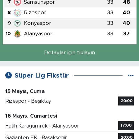
Samsunspor
33
48
7
Rizespor
33
40
8
Konyaspor
33
40
9
Alanyaspor
33
37
10
Detaylar için tıklayın
Süper Lig Fikstür
15 Mayıs, Cuma
Rizespor - Beşiktaş
20:00
16 Mayıs, Cumartesi
Fatih Karagümrük - Alanyaspor
17:00
Gaziantep FK - Başakşehir
20:00