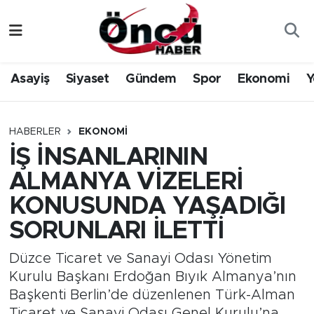
Asayiş
Düzce Nöbetçi Eczaneler
Asayiş
Siyaset
Gündem
Spor
Ekonomi
Y
Gündem
Düzce Hava Durumu
Sağlık & Çevre
Düzce Namaz Vakitleri
HABERLER
EKONOMI
İŞ İNSANLARININ
Spor
Düzce Trafik Yoğunluk Haritası
ALMANYA VİZELERİ
Siyaset
Süper Lig Puan Durumu ve Fikstür
KONUSUNDA YAŞADIĞI
SORUNLARI İLETTİ
Yerel Haber
Tüm Manşetler
Düzce Ticaret ve Sanayi Odası Yönetim
Öncü Radyo Dinle
Son Dakika Haberleri
Kurulu Başkanı Erdoğan Bıyık Almanya’nın
Başkenti Berlin’de düzenlenen Türk-Alman
Öncü TV İzle
Haber Arşivi
Ticaret ve Sanayi Odası Genel Kurulu’na