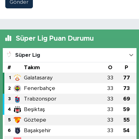
Gönder
Süper Lig Puan Durumu
Süper Lig
#
Takım
O
P
Galatasaray
33
77
1
Fenerbahçe
33
73
2
Trabzonspor
33
69
3
Beşiktaş
33
59
4
Göztepe
33
55
5
Başakşehir
33
54
6