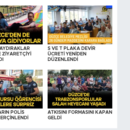
KAYDIRAKLAR
S VE T PLAKA DEVİR
 ZİYARETÇİYİ
ÜCRETİ YENİDEN
DI
DÜZENLENDİ
RIN POLİS
ATKISINI FORMASINI KAPAN
PERÇİNLENDİ
GELDİ