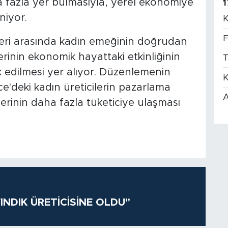
a fazla yer bulmasıyla, yerel ekonomiye
1
niyor.
K
F
leri arasında kadın emeğinin doğrudan
rinin ekonomik hayattaki etkinliğinin
T
ik edilmesi yer alıyor. Düzenlemenin
K
ce'deki kadın üreticilerin pazarlama
A
erinin daha fazla tüketiciye ulaşması
INDIK ÜRETİCİSİNE OLDU"