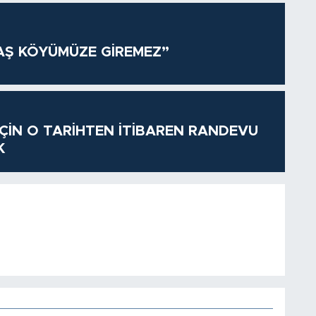
AŞ KÖYÜMÜZE GİREMEZ”
 İÇİN O TARİHTEN İTİBAREN RANDEVU
K