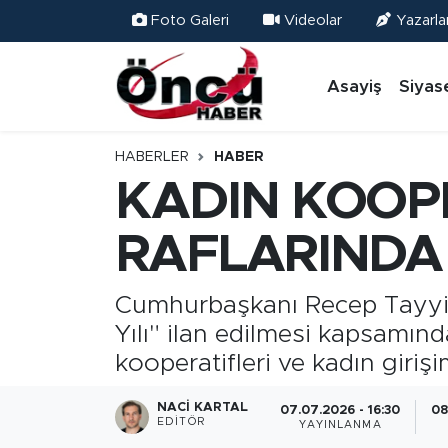
Foto Galeri
Videolar
Yazarla
Asayiş
Düzce Nöbetçi Eczaneler
Asayiş
Siyas
Gündem
Düzce Hava Durumu
HABERLER
HABER
Sağlık & Çevre
Düzce Namaz Vakitleri
KADIN KOOP
Spor
Düzce Trafik Yoğunluk Haritası
RAFLARINDA
Siyaset
Süper Lig Puan Durumu ve Fikstür
Cumhurbaşkanı Recep Tayyip 
Yılı" ilan edilmesi kapsamın
Yerel Haber
Tüm Manşetler
kooperatifleri ve kadın girişi
Öncü Radyo Dinle
Son Dakika Haberleri
NACI KARTAL
07.07.2026 - 16:30
08
EDITÖR
YAYINLANMA
Öncü TV İzle
Haber Arşivi