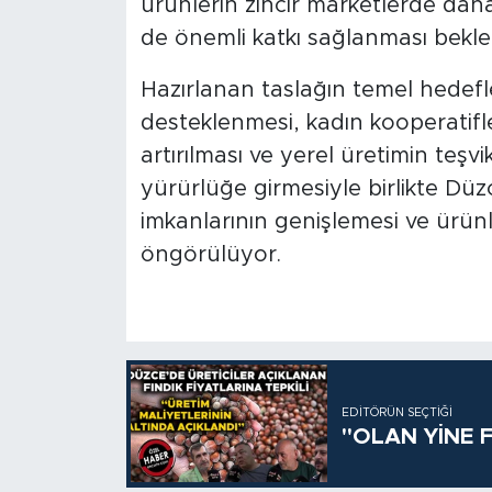
ürünlerin zincir marketlerde dah
de önemli katkı sağlanması bekle
Hazırlanan taslağın temel hedef
desteklenmesi, kadın kooperatifle
artırılması ve yerel üretimin teşv
yürürlüğe girmesiyle birlikte Düz
imkanlarının genişlemesi ve ürünl
öngörülüyor.
EDITÖRÜN SEÇTIĞI
"OLAN YİNE F