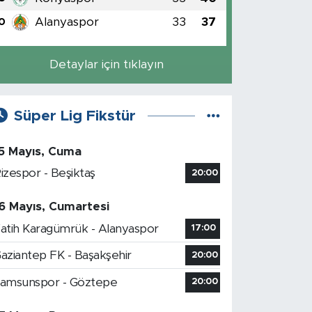
Alanyaspor
33
37
0
Detaylar için tıklayın
Süper Lig Fikstür
5 Mayıs, Cuma
izespor - Beşiktaş
20:00
6 Mayıs, Cumartesi
atih Karagümrük - Alanyaspor
17:00
aziantep FK - Başakşehir
20:00
amsunspor - Göztepe
20:00