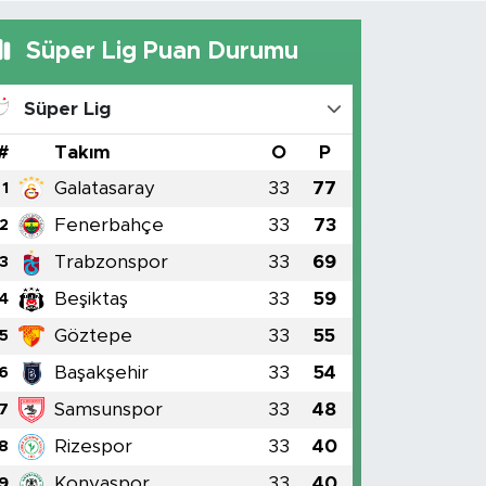
Süper Lig Puan Durumu
Süper Lig
#
Takım
O
P
Galatasaray
33
77
1
Fenerbahçe
33
73
2
Trabzonspor
33
69
3
Beşiktaş
33
59
4
Göztepe
33
55
5
Başakşehir
33
54
6
Samsunspor
33
48
7
Rizespor
33
40
8
Konyaspor
33
40
9