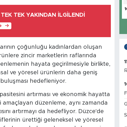
1
TEK TEK YAKINDAN İLGİLENDİ
le
arının çoğunluğu kadınlardan oluşan
rünlere zincir marketlerin raflarında
1
zenlemenin hayata geçirilmesiyle birlikte,
R
msal ve yöresel ürünlerin daha geniş
e buluşması hedefleniyor.
1
F
pasitesini artırması ve ekonomik hayatta
ni amaçlayan düzenleme, aynı zamanda
G
kısını artırmayı da hedefliyor. Düzce'de
S
flerinin ürettiği geleneksel ve yöresel