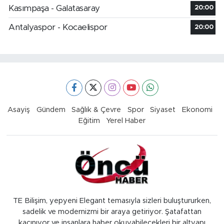
Kasımpaşa - Galatasaray
20:00
Antalyaspor - Kocaelispor
20:00
Asayiş
Gündem
Sağlık & Çevre
Spor
Siyaset
Ekonomi
Eğitim
Yerel Haber
TE Bilişim, yepyeni Elegant temasıyla sizleri buluştururken,
sadelik ve modernizmi bir araya getiriyor. Şatafattan
kaçınıyor ve insanlara haber okuyabilecekleri bir altyapı