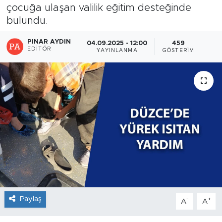
çocuğa ulaşan valilik eğitim desteğinde
bulundu.
PINAR AYDIN
04.09.2025 - 12:00
459
EDITÖR
YAYINLANMA
GÖSTERIM
Paylaş
-
+
A
A