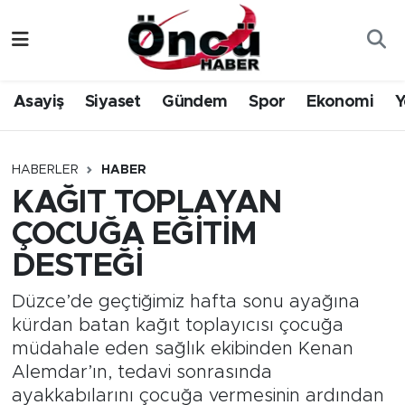
Asayiş
Düzce Nöbetçi Eczaneler
Asayiş
Siyaset
Gündem
Spor
Ekonomi
Y
Gündem
Düzce Hava Durumu
Sağlık & Çevre
Düzce Namaz Vakitleri
HABERLER
HABER
KAĞIT TOPLAYAN
Spor
Düzce Trafik Yoğunluk Haritası
ÇOCUĞA EĞİTİM
Siyaset
Süper Lig Puan Durumu ve Fikstür
DESTEĞİ
Yerel Haber
Tüm Manşetler
Düzce’de geçtiğimiz hafta sonu ayağına
kürdan batan kağıt toplayıcısı çocuğa
Öncü Radyo Dinle
Son Dakika Haberleri
müdahale eden sağlık ekibinden Kenan
Alemdar’ın, tedavi sonrasında
Öncü TV İzle
Haber Arşivi
ayakkabılarını çocuğa vermesinin ardından