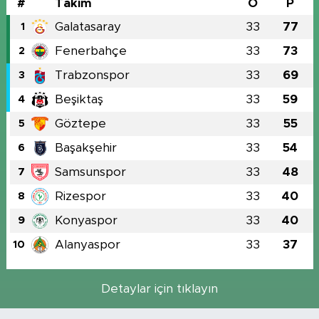
#
Takım
O
P
Galatasaray
33
77
1
Fenerbahçe
33
73
2
Trabzonspor
33
69
3
Beşiktaş
33
59
4
Göztepe
33
55
5
Başakşehir
33
54
6
Samsunspor
33
48
7
Rizespor
33
40
8
Konyaspor
33
40
9
Alanyaspor
33
37
10
Detaylar için tıklayın