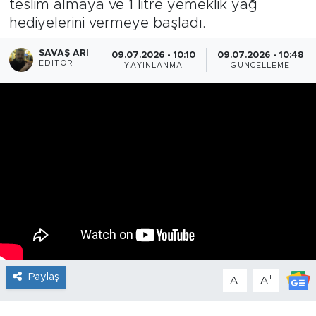
teslim almaya ve 1 litre yemeklik yağ
hediyelerini vermeye başladı.
SAVAŞ ARI
09.07.2026 - 10:10
09.07.2026 - 10:48
EDITÖR
YAYINLANMA
GÜNCELLEME
Paylaş
-
+
A
A