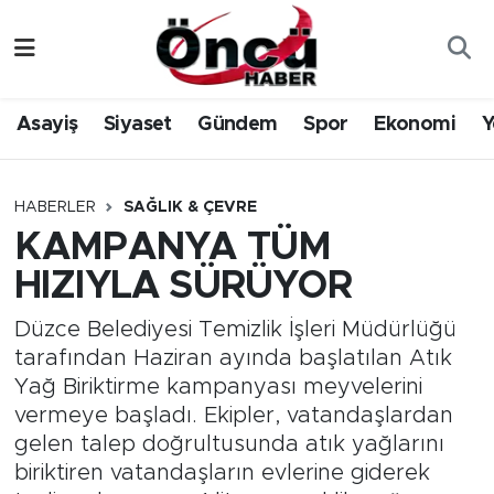
Asayiş
Düzce Nöbetçi Eczaneler
Asayiş
Siyaset
Gündem
Spor
Ekonomi
Y
Gündem
Düzce Hava Durumu
Sağlık & Çevre
Düzce Namaz Vakitleri
HABERLER
SAĞLIK & ÇEVRE
KAMPANYA TÜM
Spor
Düzce Trafik Yoğunluk Haritası
HIZIYLA SÜRÜYOR
Siyaset
Süper Lig Puan Durumu ve Fikstür
Düzce Belediyesi Temizlik İşleri Müdürlüğü
tarafından Haziran ayında başlatılan Atık
Yerel Haber
Tüm Manşetler
Yağ Biriktirme kampanyası meyvelerini
vermeye başladı. Ekipler, vatandaşlardan
Öncü Radyo Dinle
Son Dakika Haberleri
gelen talep doğrultusunda atık yağlarını
biriktiren vatandaşların evlerine giderek
Öncü TV İzle
Haber Arşivi