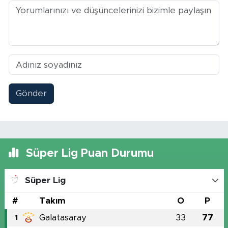
Gönder
Süper Lig Puan Durumu
Süper Lig
#
Takım
O
P
Galatasaray
33
77
1