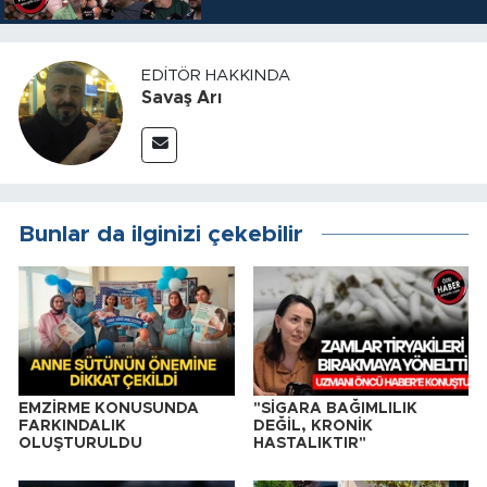
EDITÖR HAKKINDA
Savaş Arı
Bunlar da ilginizi çekebilir
EMZİRME KONUSUNDA
"SİGARA BAĞIMLILIK
FARKINDALIK
DEĞİL, KRONİK
OLUŞTURULDU
HASTALIKTIR"