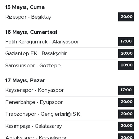
15 Mayıs, Cuma
Rizespor - Beşiktaş
20:00
16 Mayıs, Cumartesi
Fatih Karagümrük - Alanyaspor
17:00
Gaziantep FK - Başakşehir
20:00
Samsunspor - Göztepe
20:00
17 Mayıs, Pazar
Kayserispor - Konyaspor
17:00
Fenerbahçe - Eyüpspor
20:00
Trabzonspor - Gençlerbirliği S.K.
20:00
Kasımpaşa - Galatasaray
20:00
Antalyaspor - Kocaelispor
20:00