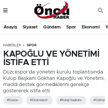
Asayiş
Düzce Nöbetçi Eczaneler
Asayiş
Siyaset
Gündem
Spor
Ekonomi
Y
Gündem
Düzce Hava Durumu
Sağlık & Çevre
Düzce Namaz Vakitleri
HABERLER
SPOR
KAPOĞLU VE YÖNETİMİ
Spor
Düzce Trafik Yoğunluk Haritası
İSTİFA ETTİ
Siyaset
Süper Lig Puan Durumu ve Fikstür
Düzcespor'da yönetim kurulu toplantısında
Kulüp Başkanı Gökhan Kapoğlu ve Yönetimi,
Yerel Haber
Tüm Manşetler
maddi destek görmediklerini gerekçe
göstererek istifa etti.
Öncü Radyo Dinle
Son Dakika Haberleri
#Düzce
#Düzcespor
#Kulüp başkanı
#Gökhan 
Öncü TV İzle
Haber Arşivi