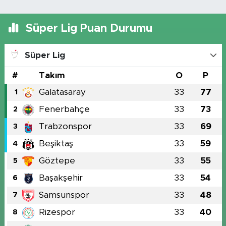
Süper Lig Puan Durumu
Süper Lig
#
Takım
O
P
Galatasaray
33
77
1
Fenerbahçe
33
73
2
Trabzonspor
33
69
3
Beşiktaş
33
59
4
Göztepe
33
55
5
Başakşehir
33
54
6
Samsunspor
33
48
7
Rizespor
33
40
8