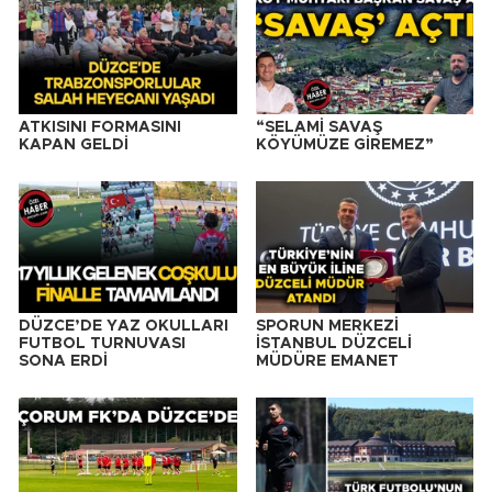
ATKISINI FORMASINI
“SELAMİ SAVAŞ
KAPAN GELDİ
KÖYÜMÜZE GİREMEZ”
DÜZCE’DE YAZ OKULLARI
SPORUN MERKEZİ
FUTBOL TURNUVASI
İSTANBUL DÜZCELİ
SONA ERDİ
MÜDÜRE EMANET