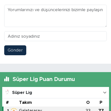
Gönder
Süper Lig Puan Durumu
Süper Lig
#
Takım
O
P
Galatasaray
33
77
1