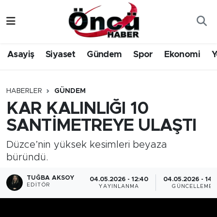
Asayiş
Düzce Nöbetçi Eczaneler
Asayiş
Siyaset
Gündem
Spor
Ekonomi
Y
Gündem
Düzce Hava Durumu
Sağlık & Çevre
Düzce Namaz Vakitleri
HABERLER
GÜNDEM
KAR KALINLIĞI 10
Spor
Düzce Trafik Yoğunluk Haritası
SANTİMETREYE ULAŞTI
Siyaset
Süper Lig Puan Durumu ve Fikstür
Düzce’nin yüksek kesimleri beyaza
büründü.
Yerel Haber
Tüm Manşetler
TUĞBA AKSOY
04.05.2026 - 12:40
04.05.2026 - 14:
Öncü Radyo Dinle
Son Dakika Haberleri
EDITÖR
YAYINLANMA
GÜNCELLEME
Öncü TV İzle
Haber Arşivi