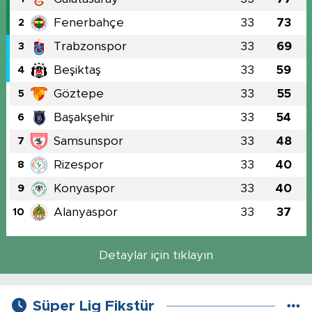
Fenerbahçe
33
73
2
Trabzonspor
33
69
3
Beşiktaş
33
59
4
Göztepe
33
55
5
Başakşehir
33
54
6
Samsunspor
33
48
7
Rizespor
33
40
8
Konyaspor
33
40
9
Alanyaspor
33
37
10
Detaylar için tıklayın
Süper Lig Fikstür