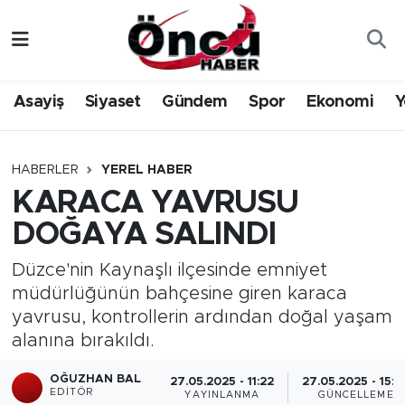
Asayiş
Düzce Nöbetçi Eczaneler
Asayiş
Siyaset
Gündem
Spor
Ekonomi
Y
Gündem
Düzce Hava Durumu
Sağlık & Çevre
Düzce Namaz Vakitleri
HABERLER
YEREL HABER
KARACA YAVRUSU
Spor
Düzce Trafik Yoğunluk Haritası
DOĞAYA SALINDI
Siyaset
Süper Lig Puan Durumu ve Fikstür
Düzce'nin Kaynaşlı ilçesinde emniyet
müdürlüğünün bahçesine giren karaca
Yerel Haber
Tüm Manşetler
yavrusu, kontrollerin ardından doğal yaşam
alanına bırakıldı.
Öncü Radyo Dinle
Son Dakika Haberleri
OĞUZHAN BAL
27.05.2025 - 11:22
27.05.2025 - 15:0
Öncü TV İzle
Haber Arşivi
EDITÖR
YAYINLANMA
GÜNCELLEME