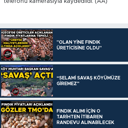
telefonu kamerasıyla kaydedildi. (AA)
"OLAN YİNE FINDIK
ÜRETİCİSİNE OLDU"
“SELAMİ SAVAŞ KÖYÜMÜZE
GİREMEZ”
FINDIK ALIMI İÇİN O
TARİHTEN İTİBAREN
RANDEVU ALINABİLECEK